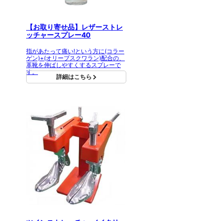
【お取り寄せ品】レザーストレ
ッチャースプレー40
指があたって痛い!という方に(コラー
ゲン)+(オリーブスクワラン)配合の、
革靴を伸ばしやすくするスプレーで
す。
詳細はこちら