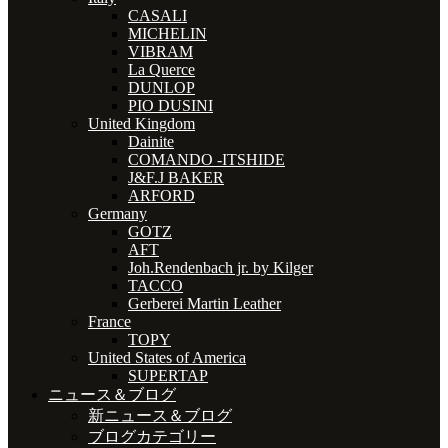
CASALI
MICHELIN
VIBRAM
La Querce
DUNLOP
PIO DUSINI
United Kingdom
Dainite
COMANDO -ITSHIDE
J&F.J BAKER
ARFORD
Germany
GOTZ
AFT
Joh.Rendenbach jr. by Kilger
TACCO
Gerberei Martin Leather
France
TOPY
United States of America
SUPERTAP
ニュース＆ブログ
新ニュース＆ブログ
ブログカテゴリー