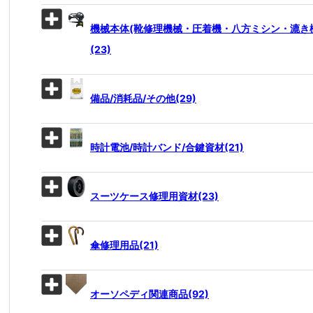
機械本体(靴修理機械・圧着機・八方ミシン・漉き
(23)
備品/消耗品/その他(29)
時計電池/時計バンド/合鍵資材(21)
スーツケース修理用資材(23)
傘修理用品(21)
オーソペディ関連商品(92)