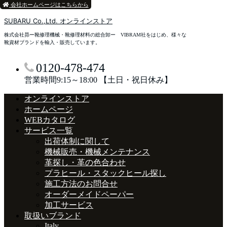
会社ホームページはこちらから
SUBARU Co.,Ltd. オンラインストア
株式会社昴ー靴修理機械・靴修理材料の総合卸ー VIBRAM社をはじめ、様々な
靴資材ブランドを輸入・販売しています。
0120-478-474
営業時間9:15～18:00 【土日・祝日休み】
オンラインストア
ホームページ
WEBカタログ
サービス一覧
出荷体制に関して
機械販売・機械メンテナンス
革探し・革の色合わせ
プラヒール・スタックヒール探し
施工方法のお問合せ
オーダーメイドペーパー
加工サービス
取扱いブランド
Italy