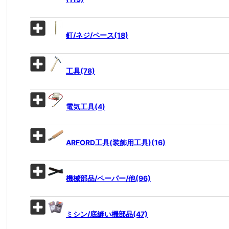
釘/ネジ/ペース(18)
工具(78)
電気工具(4)
ARFORD工具(装飾用工具)(16)
機械部品/ペーパー/他(96)
ミシン/底縫い機部品(47)