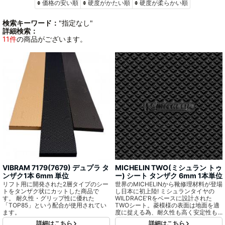
価格の安い順
硬度がかたい順
硬度が柔らかい順
検索キーワード：
"指定なし"
詳細検索：
11件
の商品がございます。
VIBRAM 7179(7679) デュプラ タ
MICHELIN TWO(ミシュラン トゥ
ンザク1本 6mm 単位
ー) シート タンザク 6mm 1本単位
リフト用に開発された2層タイプのシー
世界のMICHELINから靴修理材料が登場
トをタンザク状にカットした商品で
し日本に初上陸! ミシュランタイヤの
す。 耐久性・グリップ性に優れた
WILDRACE'Rをベースに設計された
「TOP85」という配合が使用されてい
TWOシート。菱模様の表面は地面を適
ます。
度に捉える為、耐久性も高く安定性も
十分に確保されています。 スタンダー
詳細はこちら
詳細はこちら