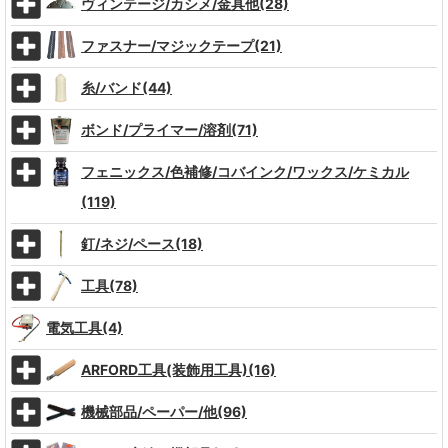
ヴィンテージ/カシメ/金具他(28)
ファスナー/マジックテープ(21)
糸/バンド(44)
ボンド/プライマー/溶剤(71)
フェニックス/色補修/コバインク/ワックス/ケミカル
(119)
釘/ネジ/ペース(18)
工具(78)
電気工具(4)
ARFORD工具(装飾用工具)(16)
機械部品/ペーパー/他(96)