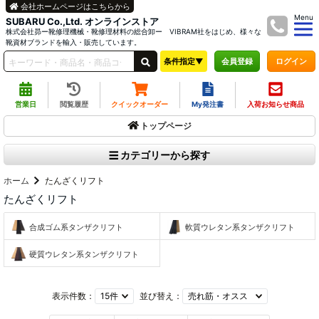
会社ホームページはこちらから
Menu
SUBARU Co.,Ltd. オンラインストア
株式会社昴ー靴修理機械・靴修理材料の総合卸ー VIBRAM社をはじめ、様々な
靴資材ブランドを輸入・販売しています。
条件指定▼
ログイン
会員登録
営業日
閲覧履歴
クイックオーダー
My発注書
入荷お知らせ商品
トップページ
カテゴリーから探す
ホーム
たんざくリフト
たんざくリフト
合成ゴム系タンザクリフト
軟質ウレタン系タンザクリフト
硬質ウレタン系タンザクリフト
表示件数：
並び替え：