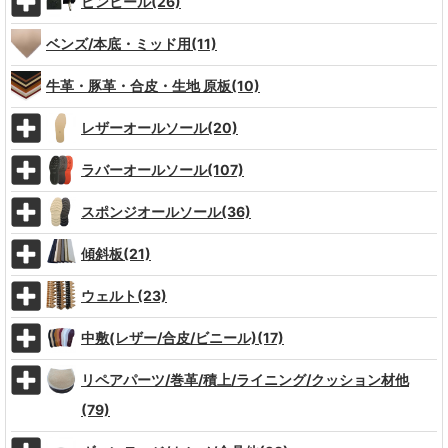
ピンヒール(26)
ベンズ/本底・ミッド用(11)
牛革・豚革・合皮・生地 原板(10)
レザーオールソール(20)
ラバーオールソール(107)
スポンジオールソール(36)
傾斜板(21)
ウェルト(23)
中敷(レザー/合皮/ビニール)(17)
リペアパーツ/巻革/積上/ライニング/クッション材他
(79)