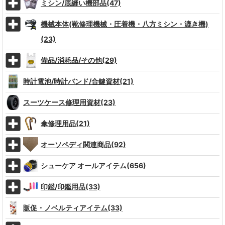
ミシン/底縫い機部品(47)
機械本体(靴修理機械・圧着機・八方ミシン・漉き機)
(23)
備品/消耗品/その他(29)
時計電池/時計バンド/合鍵資材(21)
スーツケース修理用資材(23)
傘修理用品(21)
オーソペディ関連商品(92)
シューケア オールアイテム(656)
印鑑/印鑑用品(33)
販促・ノベルティアイテム(33)