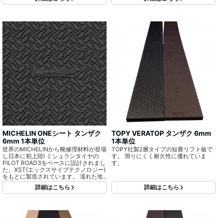
ドな2層タイプで接着面は容易に接着で
きるように改良されています。
MICHELIN ONEシート タンザク
TOPY VERATOP タンザク 6mm
6mm 1本単位
1本単位
世界のMICHELINから靴修理材料が登場
TOPY社製2層タイプの短冊リフト板で
し日本に初上陸! ミシュランタイヤの
す。 滑りにくく耐久性に優れていま
PILOT ROAD3をベースに設計されまし
す。
た。XST(エックスサイプテクノロジー)
をもとに製造されています。 濡れた地
面等の様々な環境でも使用できるよう
詳細はこちら
詳細はこちら
に設計されています。