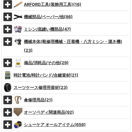
ARFORD工具(装飾用工具)(16)
機械部品/ペーパー/他(96)
ミシン/底縫い機部品(47)
機械本体(靴修理機械・圧着機・八方ミシン・漉き機)
(23)
備品/消耗品/その他(29)
時計電池/時計バンド/合鍵資材(21)
スーツケース修理用資材(23)
傘修理用品(21)
オーソペディ関連商品(92)
シューケア オールアイテム(656)