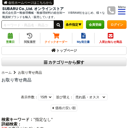
会社ホームページはこちらから
Menu
SUBARU Co.,Ltd. オンラインストア
株式会社昴ー靴修理機械・靴修理材料の総合卸ー VIBRAM社をはじめ、様々な
靴資材ブランドを輸入・販売しています。
条件指定▼
ログイン
会員登録
営業日
閲覧履歴
クイックオーダー
My発注書
入荷お知らせ商品
トップページ
カテゴリーから探す
ホーム
お取り寄せ商品
お取り寄せ商品
表示件数：
並び替え：
価格の安い順
検索キーワード：
"指定なし"
詳細検索：