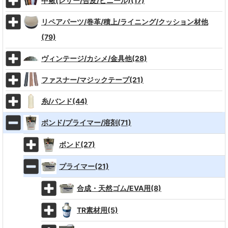
中敷(レザー/合皮/ビニール)(17)
リペアパーツ/巻革/積上/ライニング/クッション材他
(79)
ヴィンテージ/カシメ/金具他(28)
ファスナー/マジックテープ(21)
糸/バンド(44)
ボンド/プライマー/溶剤(71)
ボンド(27)
プライマー(21)
合成・天然ゴム/EVA用(8)
TR素材用(5)