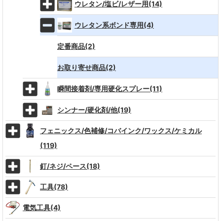
ウレタン/塩ビ/レザー用(14)
ウレタン系ボンド専用(4)
定番商品(2)
お取り寄せ商品(2)
瞬間接着剤/専用硬化スプレー(11)
シンナー/硬化剤/他(19)
フェニックス/色補修/コバインク/ワックス/ケミカル
(119)
釘/ネジ/ペース(18)
工具(78)
電気工具(4)