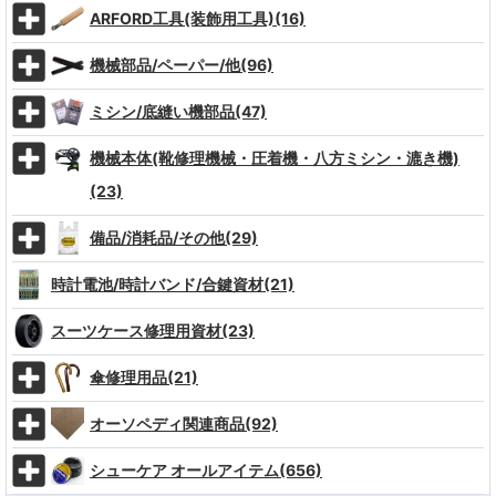
ARFORD工具(装飾用工具)(16)
機械部品/ペーパー/他(96)
ミシン/底縫い機部品(47)
機械本体(靴修理機械・圧着機・八方ミシン・漉き機)
(23)
備品/消耗品/その他(29)
時計電池/時計バンド/合鍵資材(21)
スーツケース修理用資材(23)
傘修理用品(21)
オーソペディ関連商品(92)
シューケア オールアイテム(656)