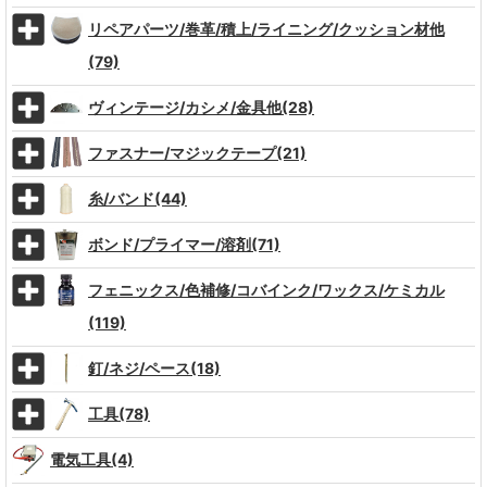
リペアパーツ/巻革/積上/ライニング/クッション材他
(79)
ヴィンテージ/カシメ/金具他(28)
ファスナー/マジックテープ(21)
糸/バンド(44)
ボンド/プライマー/溶剤(71)
フェニックス/色補修/コバインク/ワックス/ケミカル
(119)
釘/ネジ/ペース(18)
工具(78)
電気工具(4)