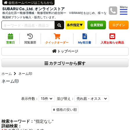
会社ホームページはこちらから
Menu
SUBARU Co.,Ltd. オンラインストア
株式会社昴ー靴修理機械・靴修理材料の総合卸ー VIBRAM社をはじめ、様々な
靴資材ブランドを輸入・販売しています。
条件指定▼
ログイン
会員登録
営業日
閲覧履歴
クイックオーダー
My発注書
入荷お知らせ商品
トップページ
カテゴリーから探す
ホーム
ネーム印
ネーム印
表示件数：
並び替え：
価格の安い順
検索キーワード：
"指定なし"
詳細検索：