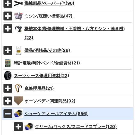
機械部品/ペーパー/他(96)
ミシン/底縫い機部品(47)
機械本体(靴修理機械・圧着機・八方ミシン・漉き機)
(23)
備品/消耗品/その他(29)
時計電池/時計バンド/合鍵資材(21)
スーツケース修理用資材(23)
傘修理用品(21)
オーソペディ関連商品(92)
シューケア オールアイテム(656)
クリーム/ワックス/スエードスプレー(120)