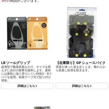
3件
の商品がございます。
LB ソールグリップ
【在庫限り】GP シュースパイク
超薄型で靴底装着なので、サイズを変
雪道や凍った道を歩くとき、靴の上か
えずに歩行の衝撃を緩和します。素材
ら装着し転倒を防ぎます。
には磨耗に強く滑りにくい特殊S・Bラ
バーを使用。粘着テープ式で貼り付け
簡単。
詳細はこちら
詳細はこちら