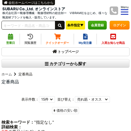
会社ホームページはこちらから
Menu
SUBARU Co.,Ltd. オンラインストア
株式会社昴ー靴修理機械・靴修理材料の総合卸ー VIBRAM社をはじめ、様々な
靴資材ブランドを輸入・販売しています。
条件指定▼
ログイン
会員登録
営業日
閲覧履歴
クイックオーダー
My発注書
入荷お知らせ商品
トップページ
カテゴリーから探す
ホーム
定番商品
定番商品
表示件数：
並び替え：
価格の安い順
検索キーワード：
"指定なし"
詳細検索：