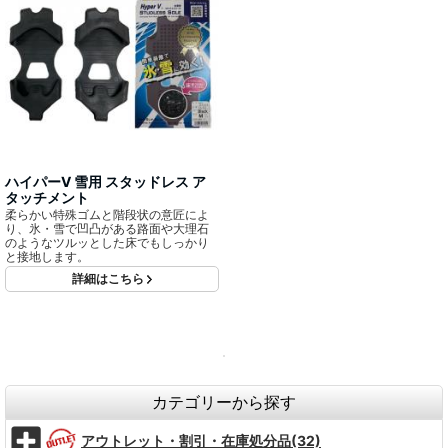
ハイパーV 雪用 スタッドレス ア
タッチメント
柔らかい特殊ゴムと階段状の意匠によ
り、氷・雪で凹凸がある路面や大理石
のようなツルッとした床でもしっかり
と接地します。
詳細はこちら
カテゴリーから探す
アウトレット・割引・在庫処分品(32)