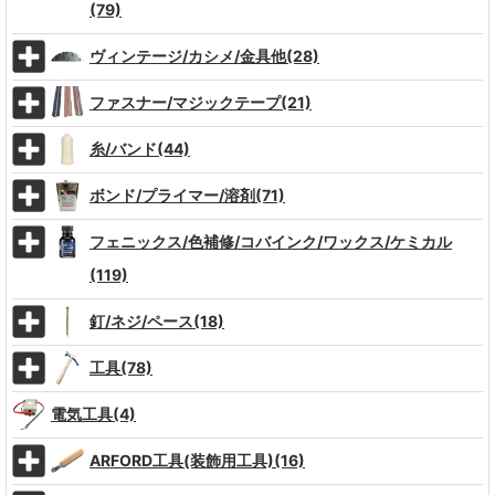
(79)
ヴィンテージ/カシメ/金具他(28)
ファスナー/マジックテープ(21)
糸/バンド(44)
ボンド/プライマー/溶剤(71)
フェニックス/色補修/コバインク/ワックス/ケミカル
(119)
釘/ネジ/ペース(18)
工具(78)
電気工具(4)
ARFORD工具(装飾用工具)(16)