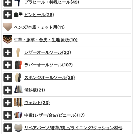
プラヒール・特殊ヒール(49)
ピンヒール(26)
ベンズ/本底・ミッド用(11)
牛革・豚革・合皮・生地 原板(10)
レザーオールソール(20)
ラバーオールソール(107)
スポンジオールソール(36)
傾斜板(21)
ウェルト(23)
中敷(レザー/合皮/ビニール)(17)
リペアパーツ/巻革/積上/ライニング/クッション材他