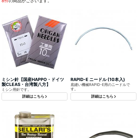
8件
の商品がございます。
ミシン針【国産HAPPO・ドイツ
RAPID-E ニードル (10本入)
製CLEAS・台湾製八方】
底縫い機械RAPID-E用のニードルで
す。
ミシン用針です。
詳細はこちら
詳細はこちら