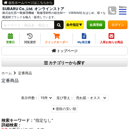
会社ホームページはこちらから
Menu
SUBARU Co.,Ltd. オンラインストア
株式会社昴ー靴修理機械・靴修理材料の総合卸ー VIBRAM社をはじめ、様々な
靴資材ブランドを輸入・販売しています。
条件指定▼
ログイン
会員登録
営業日
閲覧履歴
クイックオーダー
My発注書
入荷お知らせ商品
トップページ
カテゴリーから探す
ホーム
定番商品
定番商品
表示件数：
並び替え：
価格の安い順
検索キーワード：
"指定なし"
詳細検索：