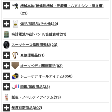
機械本体(靴修理機械・圧着機・八方ミシン・漉き機)
(23)
備品/消耗品/その他(29)
時計電池/時計バンド/合鍵資材(21)
スーツケース修理用資材(23)
傘修理用品(21)
オーソペディ関連商品(92)
シューケア オールアイテム(656)
印鑑/印鑑用品(33)
販促・ノベルティアイテム(33)
年度別新商品(807)