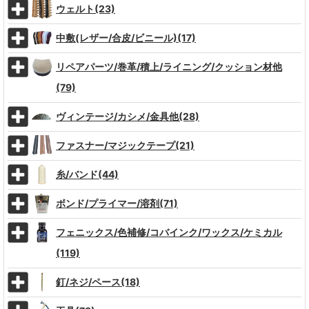
ウェルト(23)
中敷(レザー/合皮/ビニール)(17)
リペアパーツ/巻革/積上/ライニング/クッション材他
(79)
ヴィンテージ/カシメ/金具他(28)
ファスナー/マジックテープ(21)
糸/バンド(44)
ボンド/プライマー/溶剤(71)
フェニックス/色補修/コバインク/ワックス/ケミカル
(119)
釘/ネジ/ペース(18)