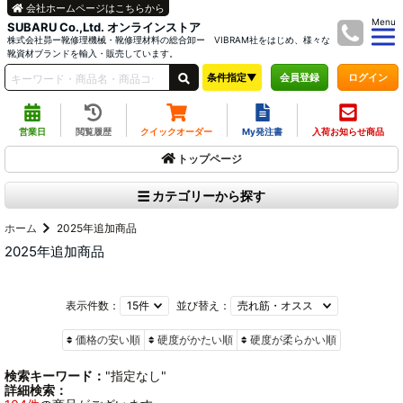
会社ホームページはこちらから
Menu
SUBARU Co.,Ltd. オンラインストア
株式会社昴ー靴修理機械・靴修理材料の総合卸ー VIBRAM社をはじめ、様々な
靴資材ブランドを輸入・販売しています。
条件指定▼
ログイン
会員登録
営業日
閲覧履歴
クイックオーダー
My発注書
入荷お知らせ商品
トップページ
カテゴリーから探す
ホーム
2025年追加商品
2025年追加商品
表示件数：
並び替え：
価格の安い順
硬度がかたい順
硬度が柔らかい順
検索キーワード：
"指定なし"
詳細検索：