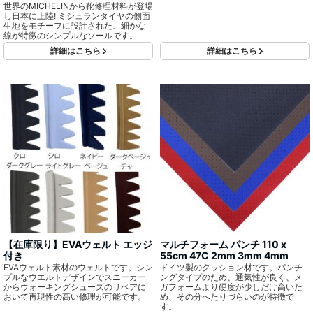
世界のMICHELINから靴修理材料が登場
し日本に上陸! ミシュランタイヤの側面
生地をモチーフに設計された、細かな
線が特徴のシンプルなソールです。
詳細はこちら
詳細はこちら
【在庫限り】EVAウェルト エッジ
マルチフォーム パンチ 110 x
付き
55cm 47C 2mm 3mm 4mm
EVAウェルト素材のウェルトです。シン
ドイツ製のクッション材です。パンチ
プルなウエルトデザインでスニーカー
ングタイプのため、通気性が良く、メ
からウォーキングシューズのリペアに
ガフォームより硬度が少しだけ高いた
おいて再現性の高い修理が可能です。
め、その分へたりづらいのが特徴で
す。