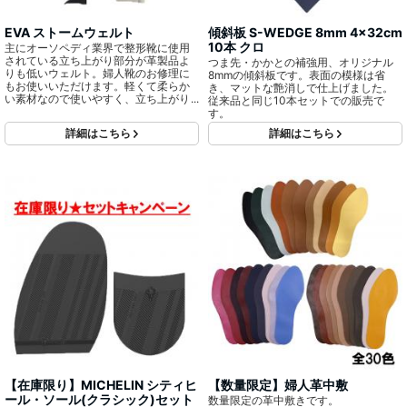
EVA ストームウェルト
傾斜板 S-WEDGE 8mm 4x32cm
10本 クロ
主にオーソペディ業界で整形靴に使用
されている立ち上がり部分が革製品よ
つま先・かかとの補強用、オリジナル
りも低いウェルト。婦人靴のお修理に
8mmの傾斜板です。表面の模様は省
もお使いいただけます。軽くて柔らか
き、マットな艶消しで仕上げました。
い素材なので使いやすく、立ち上がり
従来品と同じ10本セットでの販売で
部分が3mm～5㎜程であまり目立ちま
す。
せん。
詳細はこちら
詳細はこちら
【在庫限り】MICHELIN シティヒ
【数量限定】婦人革中敷
ール・ソール(クラシック)セット
数量限定の革中敷きです。