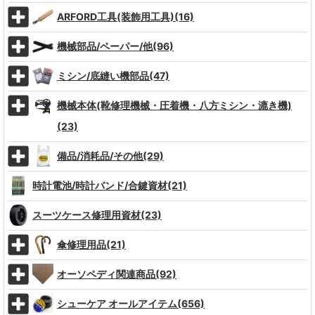
ARFORD工具(装飾用工具)(16)
機械部品/ペーパー/他(96)
ミシン/底縫い機部品(47)
機械本体(靴修理機械・圧着機・八方ミシン・漉き機)
(23)
備品/消耗品/その他(29)
時計電池/時計バンド/合鍵資材(21)
スーツケース修理用資材(23)
傘修理用品(21)
オーソペディ関連商品(92)
シューケア オールアイテム(656)