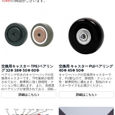
104件
の商品がございます。
交換用キャスター TPE/ベアリン
交換用 キャスター PU/ベアリング
グ 32Φ 38Φ 50Φ 60Ф
40Φ 45Φ 50Φ
ベアリング付きのキャリーバッグの交
キャリーバッグの交換用キャスターで
換用キャスターです。TPE素材が使用
す。PU製なので、静穏性・クッション
されており、耐摩耗に強く静穏性・ク
性・耐摩耗性に優れます。類似のキャ
ッション性に優れます。 また、高精度
スターサイズをお選びください。
のベアリングが使用されており、回転
ブレ(振れ)が少なくなり、摩擦や振動が
詳細はこちら
詳細はこちら
低減され、エネルギー効率が高いので
滑りがスムーズです。