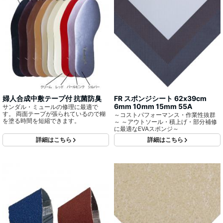
婦人合成中敷テープ付 抗菌防臭
FR スポンジシート 62x39cm
6mm 10mm 15mm 55A
サンダル・ミュールの修理に最適で
す。 両面テープが張られているので糊
～コストパフォーマンス・作業性抜群
を塗る時間を短縮できます。
～ ～アウトソール・積上げ・部分補修
に最適なEVAスポンジ～
詳細はこちら
詳細はこちら