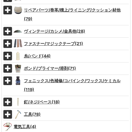
リペアパーツ/巻革/積上/ライニング/クッション材他
(79)
ヴィンテージ/カシメ/金具他(28)
ファスナー/マジックテープ(21)
糸/バンド(44)
ボンド/プライマー/溶剤(71)
フェニックス/色補修/コバインク/ワックス/ケミカル
(119)
釘/ネジ/ペース(18)
工具(78)
電気工具(4)