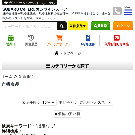
会社ホームページはこちらから
Menu
SUBARU Co.,Ltd. オンラインストア
株式会社昴ー靴修理機械・靴修理材料の総合卸ー VIBRAM社をはじめ、様々な
靴資材ブランドを輸入・販売しています。
条件指定▼
ログイン
会員登録
営業日
閲覧履歴
クイックオーダー
My発注書
入荷お知らせ商品
トップページ
カテゴリーから探す
ホーム
定番商品
定番商品
表示件数：
並び替え：
価格の安い順
検索キーワード：
"指定なし"
詳細検索：