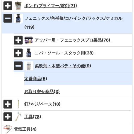
ボンド/プライマー/溶剤(71)
フェニックス/色補修/コバインク/ワックス/ケミカル
(119)
アッパー用・フェニックスプロ製品(76)
コバ・ソール・スタック用(38)
柔軟剤・木型パテ・その他(9)
定番商品(5)
お取り寄せ商品(3)
釘/ネジ/ペース(18)
工具(78)
電気工具(4)