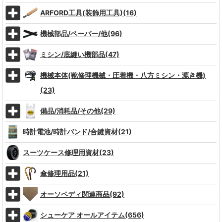
ARFORD工具(装飾用工具)(16)
機械部品/ペーパー/他(96)
ミシン/底縫い機部品(47)
機械本体(靴修理機械・圧着機・八方ミシン・漉き機)
(23)
備品/消耗品/その他(29)
時計電池/時計バンド/合鍵資材(21)
スーツケース修理用資材(23)
傘修理用品(21)
オーソペディ関連商品(92)
シューケア オールアイテム(656)