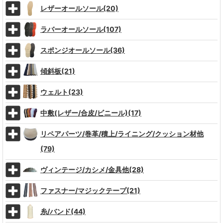
レザーオールソール(20)
ラバーオールソール(107)
スポンジオールソール(36)
傾斜板(21)
ウェルト(23)
中敷(レザー/合皮/ビニール)(17)
リペアパーツ/巻革/積上/ライニング/クッション材他
(79)
ヴィンテージ/カシメ/金具他(28)
ファスナー/マジックテープ(21)
糸/バンド(44)