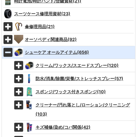
時計電池/時計バンド/合鍵資材(21)
スーツケース修理用資材(23)
傘修理用品(21)
オーソペディ関連商品(92)
シューケア オールアイテム(656)
クリーム/ワックス/スエードスプレー(120)
防水/消臭/除菌/栄養/ストレッチスプレー(57)
スポンジ/ワックス付きスポンジ(10)
クリーナー/汚れ落とし/ローション/クリーニング
(103)
キズ補修/染め/コバ関係(42)