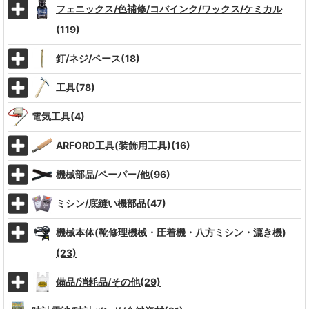
フェニックス/色補修/コバインク/ワックス/ケミカル
(119)
釘/ネジ/ペース(18)
工具(78)
電気工具(4)
ARFORD工具(装飾用工具)(16)
機械部品/ペーパー/他(96)
ミシン/底縫い機部品(47)
機械本体(靴修理機械・圧着機・八方ミシン・漉き機)
(23)
備品/消耗品/その他(29)