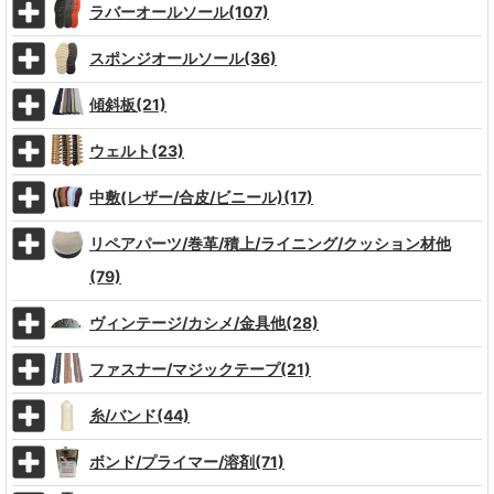
ラバーオールソール(107)
スポンジオールソール(36)
傾斜板(21)
ウェルト(23)
中敷(レザー/合皮/ビニール)(17)
リペアパーツ/巻革/積上/ライニング/クッション材他
(79)
ヴィンテージ/カシメ/金具他(28)
ファスナー/マジックテープ(21)
糸/バンド(44)
ボンド/プライマー/溶剤(71)