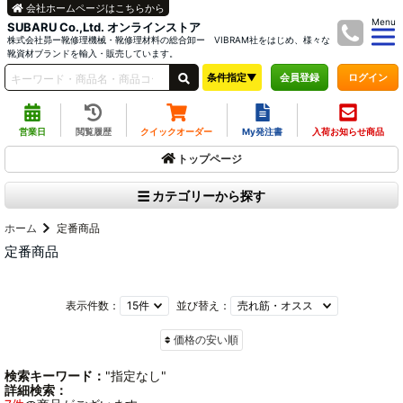
会社ホームページはこちらから
Menu
SUBARU Co.,Ltd. オンラインストア
株式会社昴ー靴修理機械・靴修理材料の総合卸ー VIBRAM社をはじめ、様々な
靴資材ブランドを輸入・販売しています。
条件指定▼
ログイン
会員登録
営業日
閲覧履歴
クイックオーダー
My発注書
入荷お知らせ商品
トップページ
カテゴリーから探す
ホーム
定番商品
定番商品
表示件数：
並び替え：
価格の安い順
検索キーワード：
"指定なし"
詳細検索：