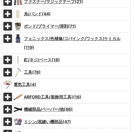
ファスナー/マジックテープ(21)
糸/バンド(44)
ボンド/プライマー/溶剤(71)
フェニックス/色補修/コバインク/ワックス/ケミカル
(119)
釘/ネジ/ペース(18)
工具(78)
電気工具(4)
ARFORD工具(装飾用工具)(16)
機械部品/ペーパー/他(96)
ミシン/底縫い機部品(47)