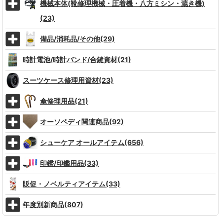
機械本体(靴修理機械・圧着機・八方ミシン・漉き機)
(23)
備品/消耗品/その他(29)
時計電池/時計バンド/合鍵資材(21)
スーツケース修理用資材(23)
傘修理用品(21)
オーソペディ関連商品(92)
シューケア オールアイテム(656)
印鑑/印鑑用品(33)
販促・ノベルティアイテム(33)
年度別新商品(807)