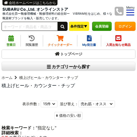
会社ホームページはこちらから
Menu
SUBARU Co.,Ltd. オンラインストア
株式会社昴ー靴修理機械・靴修理材料の総合卸ー VIBRAM社をはじめ、様々な
靴資材ブランドを輸入・販売しています。
条件指定▼
ログイン
会員登録
営業日
閲覧履歴
クイックオーダー
My発注書
入荷お知らせ商品
トップページ
カテゴリーから探す
ホーム
積上げヒール・カウンター・チップ
積上げヒール・カウンター・チップ
表示件数：
並び替え：
価格の安い順
検索キーワード：
"指定なし"
詳細検索：