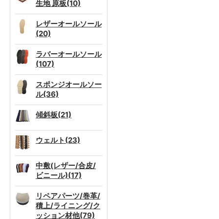
生地 原板(10)
レザーオールソール
(20)
ラバーオールソール
(107)
スポンジオールソー
ル(36)
傾斜板(21)
ウェルト(23)
中敷(レザー/合皮/
ビニール)(17)
リペアパーツ/巻革/
積上/ライニング/ク
ッション材他(79)