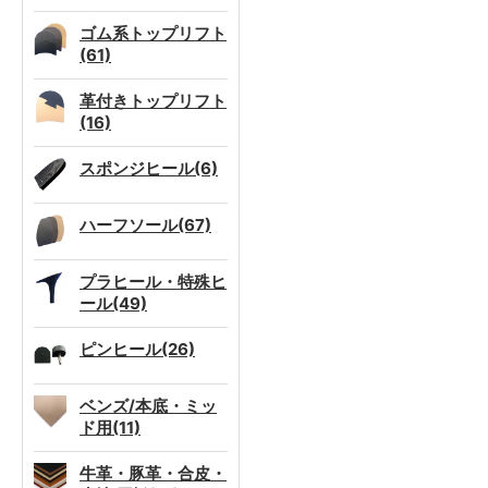
ゴム系トップリフト
(61)
革付きトップリフト
(16)
スポンジヒール(6)
ハーフソール(67)
プラヒール・特殊ヒ
ール(49)
ピンヒール(26)
ベンズ/本底・ミッ
ド用(11)
牛革・豚革・合皮・