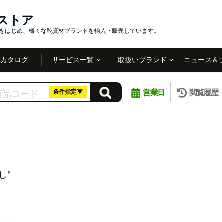
インストア
社をはじめ、様々な靴資材ブランドを輸入・販売しています。
Bカタログ
サービス一覧
取扱いブランド
ニュース＆
営業日
閲覧履歴
条件指定▼
し"
。