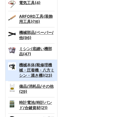
電気工具(4)
ARFORD工具(装飾
用工具)(16)
機械部品/ペーパー/
他(96)
ミシン/底縫い機部
品(47)
機械本体(靴修理機
械・圧着機・八方ミ
シン・漉き機)(23)
備品/消耗品/その他
(29)
時計電池/時計バン
ド/合鍵資材(21)