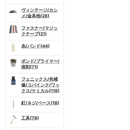
ヴィンテージ/カシ
メ/金具他(28)
ファスナー/マジッ
クテープ(21)
糸/バンド(44)
ボンド/プライマー/
溶剤(71)
フェニックス/色補
修/コバインク/ワッ
クス/ケミカル(119)
釘/ネジ/ペース(18)
工具(78)