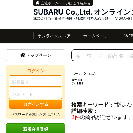
会社ホームページはこちらから
SUBARU Co.,Ltd. オンラ
株式会社昴ー靴修理機械・靴修理材料の総合卸ー VIBRAM
オンラインストア
ホームページ
WE
トップページ
ログイン
ホーム
新品
新品
ログインする
検索キーワード：
"指定な
詳細検索：
パスワードを忘れた方はこちら
2件
の商品がございます
新規会員登録