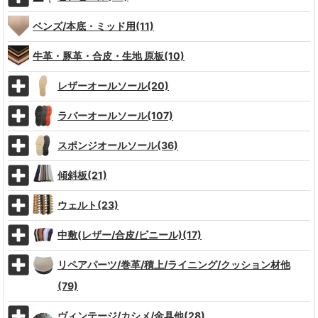
ベンズ/本底・ミッド用(11)
牛革・豚革・合皮・生地 原板(10)
レザーオールソール(20)
ラバーオールソール(107)
スポンジオールソール(36)
傾斜板(21)
ウェルト(23)
中敷(レザー/合皮/ビニール)(17)
リペアパーツ/巻革/積上/ライニング/クッション材他
(79)
ヴィンテージ/カシメ/金具他(28)