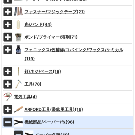
ファスナー/マジックテープ(21)
糸/バンド(44)
ボンド/プライマー/溶剤(71)
フェニックス/色補修/コバインク/ワックス/ケミカル
(119)
釘/ネジ/ペース(18)
工具(78)
電気工具(4)
ARFORD工具(装飾用工具)(16)
機械部品/ペーパー/他(96)
ペーパー各種(40)