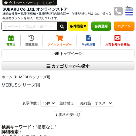
会社ホームページはこちらから
Menu
SUBARU Co.,Ltd. オンラインストア
株式会社昴ー靴修理機械・靴修理材料の総合卸ー VIBRAM社をはじめ、様々な
靴資材ブランドを輸入・販売しています。
条件指定▼
ログイン
会員登録
営業日
閲覧履歴
クイックオーダー
My発注書
入荷お知らせ商品
トップページ
カテゴリーから探す
ホーム
MEBUSシリーズ用
MEBUSシリーズ用
表示件数：
並び替え：
価格の安い順
検索キーワード：
"指定なし"
詳細検索：