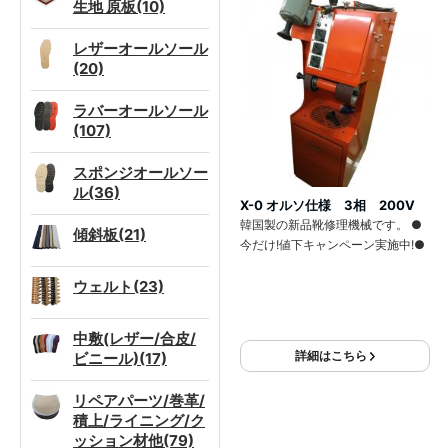
生地 原板(10)
レザーオールソール
(20)
ラバーオールソール
(107)
スポンジオールソー
ル(36)
X-0 オルソ仕様 3相 200V
韓国製の新品靴修理機械です。 ●
傾斜板(21)
今だけ!値下キャンペーン実施中!●
ウェルト(23)
中敷(レザー/合皮/
詳細はこちら
ビニール)(17)
リペアパーツ/巻革/
積上/ライニング/ク
ッション材他(79)