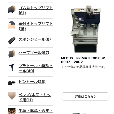
ゴム系トップリフト
(61)
革付きトップリフト
(16)
スポンジヒール(6)
ハーフソール(67)
MEBUS PRIMATEC850SP
60HZ 200V
プラヒール・特殊ヒ
ドイツ製の新品靴修理機械です。
ール(49)
ピンヒール(26)
ベンズ/本底・ミッ
詳細はこちら
ド用(11)
牛革・豚革・合皮・