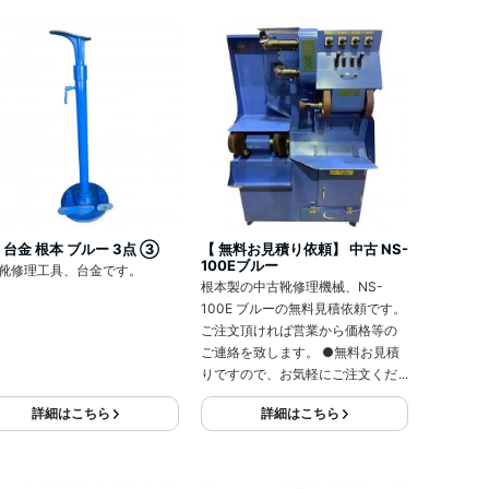
 台金 根本 ブルー 3点 ③
【 無料お見積り依頼】 中古 NS-
100Eブルー
靴修理工具、台金です。
根本製の中古靴修理機械、NS-
100E ブルーの無料見積依頼です。
ご注文頂ければ営業から価格等の
ご連絡を致します。 ●無料お見積
りですので、お気軽にご注文くだ
さい●
詳細はこちら
詳細はこちら