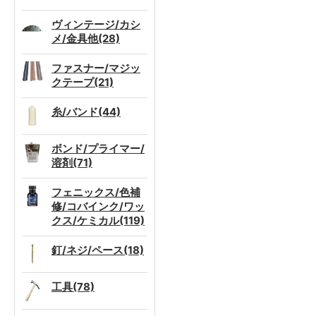
ヴィンテージ/カシ
メ/金具他(28)
ファスナー/マジッ
クテープ(21)
糸/バンド(44)
ボンド/プライマー/
溶剤(71)
フェニックス/色補
修/コバインク/ワッ
クス/ケミカル(119)
釘/ネジ/ペース(18)
工具(78)