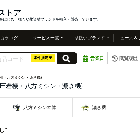
インストア
社をはじめ、様々な靴資材ブランドを輸入・販売しています。
Bカタログ
サービス一覧
取扱いブランド
ニュース＆
営業日
閲覧履歴
条件指定▼
機・八方ミシン・漉き機)
・圧着機・八方ミシン・漉き機)
八方ミシン本体
漉き機
し"