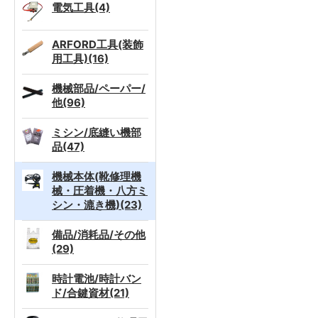
電気工具(4)
ARFORD工具(装飾
用工具)(16)
機械部品/ペーパー/
他(96)
ミシン/底縫い機部
品(47)
機械本体(靴修理機
械・圧着機・八方ミ
シン・漉き機)(23)
備品/消耗品/その他
(29)
時計電池/時計バン
ド/合鍵資材(21)