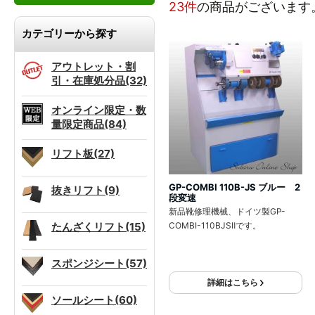
23件
の商品がございます
カテゴリーから探す
アウトレット・割
引・在庫処分品(32)
オンライン限定・数
量限定商品(84)
リフト板(27)
GP-COMBI 110B-JS ブルー 2
抜きリフト(9)
段変速
新品靴修理機械、ドイツ製GP-
たんざくリフト(15)
COMBI-110BJSⅡです。
スポンジシート(57)
詳細はこちら
ソールシート(60)