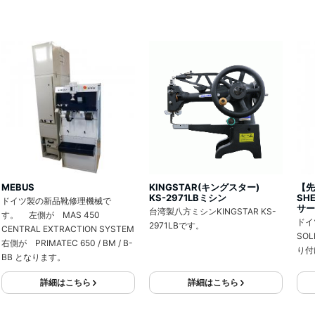
。
MEBUS
KINGSTAR(キングスター)
【先
KS-2971LBミシン
SH
ドイツ製の新品靴修理機械で
サー
台湾製八方ミシンKINGSTAR KS-
す。 左側が MAS 450
ドイツ
2971LBです。
CENTRAL EXTRACTION SYSTEM
SO
右側が PRIMATEC 650 / BM / B-
り付
BB となります。
詳細はこちら
詳細はこちら