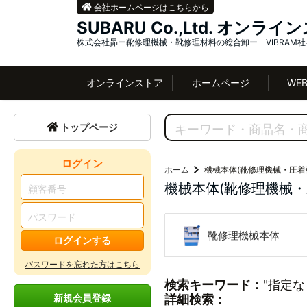
会社ホームページはこちらから
SUBARU Co.,Ltd. オンラ
株式会社昴ー靴修理機械・靴修理材料の総合卸ー VIBRAM
オンラインストア
ホームページ
WE
トップページ
ログイン
ホーム
機械本体(靴修理機械・圧着
機械本体(靴修理機械
靴修理機械本体
ログインする
パスワードを忘れた方はこちら
検索キーワード：
"指定な
新規会員登録
詳細検索：