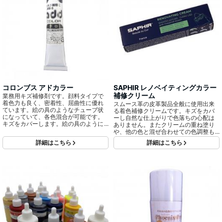
コロンブス アドカラー
SAPHIR レノベイティングカラー
補修クリーム
業務用キズ補修剤です。顔料タイプで
着色力も良く、密着性、屈曲性に優れ
スムース革の皮革製品全般に使用出来
ています。絵の具のようなチューブ状
る着色補修クリームです。キズをカバ
になっていて、各色混合が可能です。
ーし自然な仕上がりで色落ちの心配は
キズをカバーします。絵の具のように
ありません。またクリームの重ね塗り
自由に混ぜられます。
や、他の色と混ぜ合わせての色調整も
可能です。
詳細はこちら
詳細はこちら