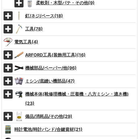
柔軟剤・木型パテ・その他(9)
釘/ネジ/ペース(18)
工具(78)
電気工具(4)
ARFORD工具(装飾用工具)(16)
機械部品/ペーパー/他(96)
ミシン/底縫い機部品(47)
機械本体(靴修理機械・圧着機・八方ミシン・漉き機)
(23)
備品/消耗品/その他(29)
時計電池/時計バンド/合鍵資材(21)