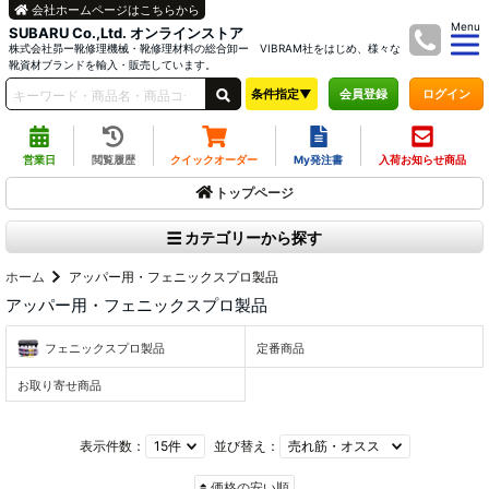
会社ホームページはこちらから
Menu
SUBARU Co.,Ltd. オンラインストア
株式会社昴ー靴修理機械・靴修理材料の総合卸ー VIBRAM社をはじめ、様々な
靴資材ブランドを輸入・販売しています。
条件指定▼
ログイン
会員登録
営業日
閲覧履歴
クイックオーダー
My発注書
入荷お知らせ商品
トップページ
カテゴリーから探す
ホーム
アッパー用・フェニックスプロ製品
アッパー用・フェニックスプロ製品
フェニックスプロ製品
定番商品
お取り寄せ商品
表示件数：
並び替え：
価格の安い順