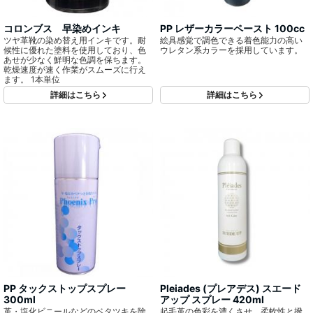
コロンブス 早染めインキ
PP レザーカラーペースト 100cc
ツヤ革靴の染め替え用インキです。耐
絵具感覚で調色できる着色能力の高い
候性に優れた塗料を使用しており、色
ウレタン系カラーを採用しています。
あせが少なく鮮明な色調を保ちます。
乾燥速度が速く作業がスムーズに行え
ます。 1本単位
詳細はこちら
詳細はこちら
PP タックストップスプレー
Pleiades (プレアデス) スエード
300ml
アップ スプレー 420ml
革・塩化ビニールなどのベタツキを除
起毛革の色彩を濃くさせ、柔軟性と撥