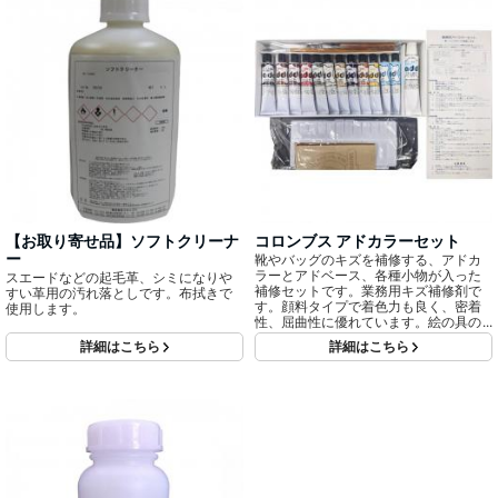
【お取り寄せ品】ソフトクリーナ
コロンブス アドカラーセット
ー
靴やバッグのキズを補修する、アドカ
ラーとアドベース、各種小物が入った
スエードなどの起毛革、シミになりや
補修セットです。業務用キズ補修剤で
すい革用の汚れ落としです。布拭きで
す。顔料タイプで着色力も良く、密着
使用します。
性、屈曲性に優れています。絵の具の
ようなチューブ状になっていて、各色
詳細はこちら
詳細はこちら
混合が可能です。