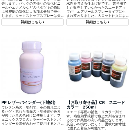
去します。バッグの内張りの塩化ビニ
水性を与える仕上げ剤です。 業務用で
ールやエナメルなどのベタツキの原因
しか販売していなかったスエードアッ
は可塑剤の気化による加水分解で発生
プが、エアゾールスプレータイプに生
します。タックストップスプレーは失
まれ変わりました。大ロット仕入によ
われた成分が浸透し塗装面を形成させ
り、従来よりも低価格で大容量にな
詳細はこちら
詳細はこちら
ソフトに仕上げます。革やエナメルの
り、物販品としても販売できるように
ツヤを復元させるトップコートとして
なりました。
も使用できます。
PP レザーバインダー(下地剤)
【お取り寄せ品】CR スエード
カラー 250ml
ウレタン系の下地剤で、革の擦れによ
るハゲ・荒れた表面の下地修復や色素
スエード専用の補色・リカラー剤で
が抜けた革の色付けに使用します。フ
す。補色効果抜群で色止め剤も含まれ
ェニックスプロのカラーペーストとバ
るので作業性の高い商品になります。
インダーを混ぜ合わせて使用するとさ
風合いを損ないにくく、柔軟な耐水性
らに色が深みをもたらせます。
に優れた着色が可能です。