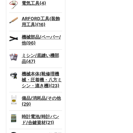
電気工具(4)
ARFORD工具(装飾
用工具)(16)
機械部品/ペーパー/
他(96)
ミシン/底縫い機部
品(47)
機械本体(靴修理機
械・圧着機・八方ミ
シン・漉き機)(23)
備品/消耗品/その他
(29)
時計電池/時計バン
ド/合鍵資材(21)