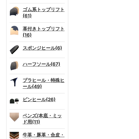
ゴム系トップリフト
(61)
革付きトップリフト
(16)
スポンジヒール(6)
ハーフソール(67)
プラヒール・特殊ヒ
ール(49)
ピンヒール(26)
ベンズ/本底・ミッ
ド用(11)
牛革・豚革・合皮・