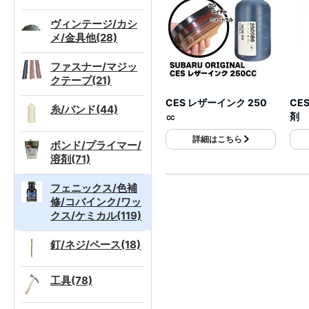
ヴィンテージ/カシ
メ/金具他(28)
ファスナー/マジッ
クテープ(21)
CES レザーインク 250
CE
糸/バンド(44)
㏄
剤 
詳細はこちら
ボンド/プライマー/
溶剤(71)
フェニックス/色補
修/コバインク/ワッ
クス/ケミカル(119)
釘/ネジ/ペース(18)
工具(78)