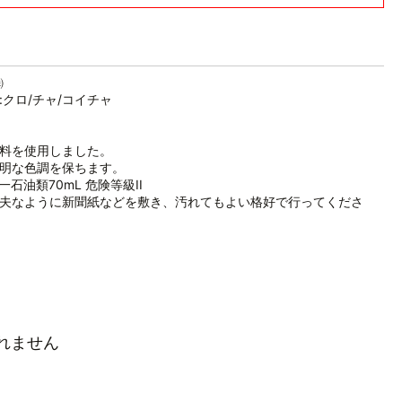
㈱
:クロ/チャ/コイチャ
料を使用しました。
明な色調を保ちます。
石油類70mL 危険等級II
夫なように新聞紙などを敷き、汚れてもよい格好で行ってくださ
れません