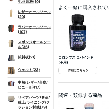
生地 原板(10)
よく一緒に購入されて
レザーオールソール
(20)
ラバーオールソール
(107)
スポンジオールソー
ル(36)
傾斜板(21)
コロンブス コバインキ
(革用)
ウェルト(23)
詳細はこちら
中敷(レザー/合皮/
ビニール)(17)
関連・類似する商品
リペアパーツ/巻革/
積上/ライニング/ク
ッション材他(79)