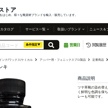
インストア
社をはじめ、様々な靴資材ブランドを輸入・販売しています。
Bカタログ
サービス一覧
取扱いブランド
ニュース＆
営業日
閲覧履歴
条件指定▼
インク/ワックス/ケミカル
アッパー用・フェニックスプロ製品
定番商品
ンキ
商品説明
ツヤ革靴の染め替え
く鮮明な色調を保ち
レーも可能です。