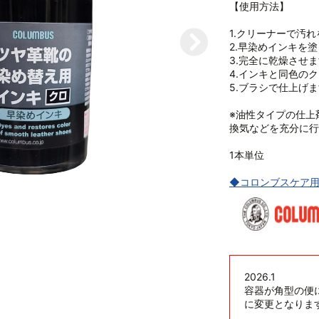
【使用方法】
1.クリーナーで汚
2.早染めインキを
3.完全に乾燥させ
4.インキと同色の
5.ブラシで仕上げ
※油性タイプの仕上
換気などを充分に行
1本単位
◆コロンブスケア用
2026.1
容器が角型の便
に変更となりま