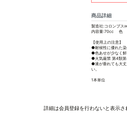
商品詳細
製造社:コロンブス
内容量:70cc 色 
【使用上の注意】
●耐候性に優れた染
●色あせが少なく鮮
●火気厳禁 第4類第一
●液が垂れても大丈
い。
1本単位
詳細は会員登録を行わないと表示さ