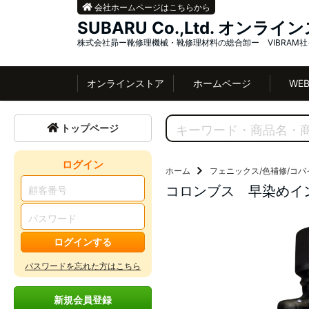
会社ホームページはこちらから
SUBARU Co.,Ltd. オンラ
株式会社昴ー靴修理機械・靴修理材料の総合卸ー VIBRAM
オンラインストア
ホームページ
WE
トップページ
ログイン
ホーム
フェニックス/色補修/コバ
コロンブス 早染めイ
ログインする
パスワードを忘れた方はこちら
新規会員登録