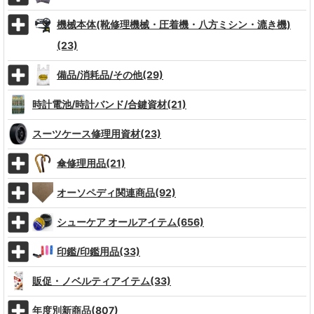
機械本体(靴修理機械・圧着機・八方ミシン・漉き機)
(23)
備品/消耗品/その他(29)
時計電池/時計バンド/合鍵資材(21)
スーツケース修理用資材(23)
傘修理用品(21)
オーソペディ関連商品(92)
シューケア オールアイテム(656)
印鑑/印鑑用品(33)
販促・ノベルティアイテム(33)
年度別新商品(807)