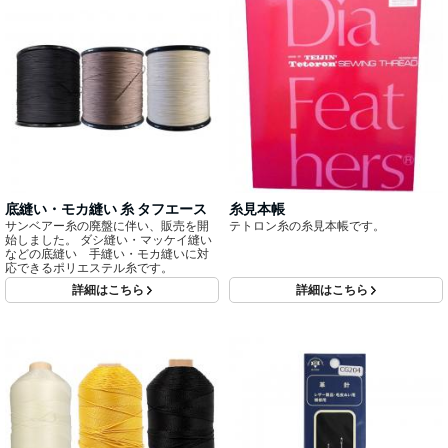
底縫い・モカ縫い 糸 タフエース
糸見本帳
サンベアー糸の廃盤に伴い、販売を開
テトロン糸の糸見本帳です。
始しました。 ダシ縫い・マッケイ縫い
などの底縫い 手縫い・モカ縫いに対
応できるポリエステル糸です。
詳細はこちら
詳細はこちら