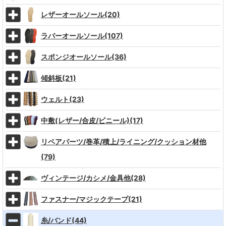
レザーオールソール(20)
ラバーオールソール(107)
スポンジオールソール(36)
傾斜板(21)
ウェルト(23)
中敷(レザー/合皮/ビニール)(17)
リペアパーツ/巻革/積上/ライニング/クッション材他
(79)
ヴィンテージ/カシメ/金具他(28)
ファスナー/マジックテープ(21)
糸/バンド(44)