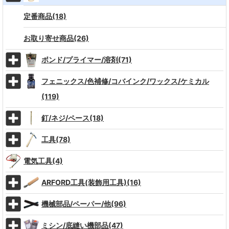
定番商品(18)
お取り寄せ商品(26)
ボンド/プライマー/溶剤(71)
フェニックス/色補修/コバインク/ワックス/ケミカル
(119)
釘/ネジ/ペース(18)
工具(78)
電気工具(4)
ARFORD工具(装飾用工具)(16)
機械部品/ペーパー/他(96)
ミシン/底縫い機部品(47)