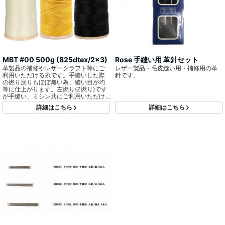
MBT #00 500g (825dtex/2x3)
Rose 手縫い用 革針セット
革製品の補修やレザークラフト等にご
レザー製品・毛皮縫い用・補修用の革
利用いただける糸です。手縫いした際
針です。
の撚り戻りもほぼ無い為、縫い目が均
等に仕上がります。左撚り(Z撚り)です
が手縫い、ミシン共にご利用いただけ
ます。
詳細はこちら
詳細はこちら