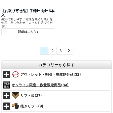
【お取り寄せ品】手縫針 丸針 5本
入
菱穴に通しやすい先端を丸めた丸針を
使用。糸に合わせて太さをお選びくだ
さい。
詳細はこちら
1
2
3
カテゴリーから探す
アウトレット・割引・在庫処分品(32)
オンライン限定・数量限定商品(84)
リフト板(27)
抜きリフト(9)