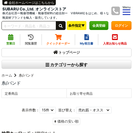
会社ホームページはこちらから
Menu
SUBARU Co.,Ltd. オンラインストア
株式会社昴ー靴修理機械・靴修理材料の総合卸ー VIBRAM社をはじめ、様々な
靴資材ブランドを輸入・販売しています。
条件指定▼
ログイン
会員登録
営業日
閲覧履歴
クイックオーダー
My発注書
入荷お知らせ商品
トップページ
カテゴリーから探す
ホーム
糸/バンド
糸/バンド
定番商品
お取り寄せ商品
表示件数：
並び替え：
価格の安い順