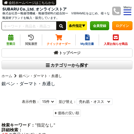
会社ホームページはこちらから
Menu
SUBARU Co.,Ltd. オンラインストア
株式会社昴ー靴修理機械・靴修理材料の総合卸ー VIBRAM社をはじめ、様々な
靴資材ブランドを輸入・販売しています。
条件指定▼
ログイン
会員登録
営業日
閲覧履歴
クイックオーダー
My発注書
入荷お知らせ商品
トップページ
カテゴリーから探す
ホーム
銀ペン・ダーマト・糸通し
銀ペン・ダーマト・糸通し
表示件数：
並び替え：
価格の安い順
検索キーワード：
"指定なし"
詳細検索：