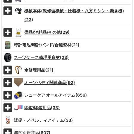
機械本体(靴修理機械・圧着機・八方ミシン・漉き機)
(23)
備品/消耗品/その他(29)
時計電池/時計バンド/合鍵資材(21)
スーツケース修理用資材(23)
傘修理用品(21)
オーソペディ関連商品(92)
シューケア オールアイテム(656)
印鑑/印鑑用品(33)
販促・ノベルティアイテム(33)
年度別新商品(807)