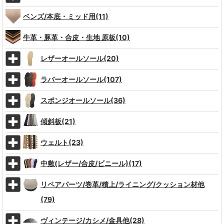
ベンズ/本底・ミッド用(11)
牛革・豚革・合皮・生地 原板(10)
レザーオールソール(20)
ラバーオールソール(107)
スポンジオールソール(36)
傾斜板(21)
ウェルト(23)
中敷(レザー/合皮/ビニール)(17)
リペアパーツ/巻革/積上/ライニング/クッション材他
(79)
ヴィンテージ/カシメ/金具他(28)