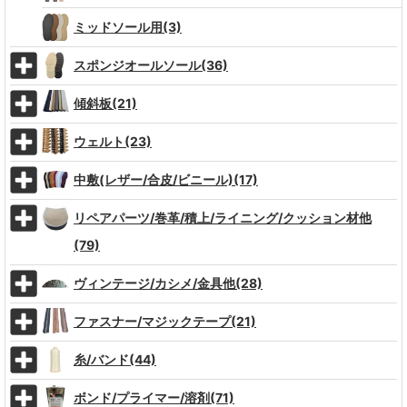
ミッドソール用(3)
スポンジオールソール(36)
傾斜板(21)
ウェルト(23)
中敷(レザー/合皮/ビニール)(17)
リペアパーツ/巻革/積上/ライニング/クッション材他
(79)
ヴィンテージ/カシメ/金具他(28)
ファスナー/マジックテープ(21)
糸/バンド(44)
ボンド/プライマー/溶剤(71)