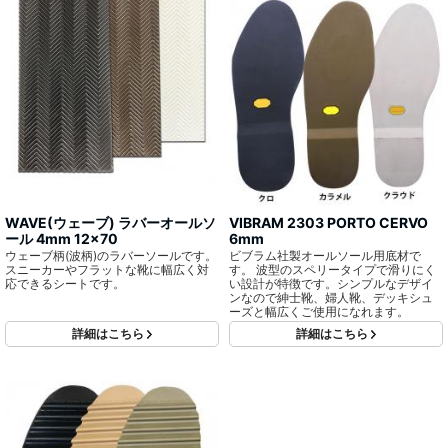
WAVE(ウェーブ) ラバーオールソ
VIBRAM 2303 PORTO CERVO
ール 4mm 12x70
6mm
ウェーブ柄(波柄)のラバーソールです。
ビブラム社製オールソール用底材で
スニーカーやフラットな靴に幅広く対
す。 波型のスペリータイプで滑りにく
応できるシートです。
い設計が特徴です。シンプルなデザイ
ンなので紳士靴、婦人靴、デッキシュ
ーズと幅広くご使用になれます。
詳細はこちら
詳細はこちら