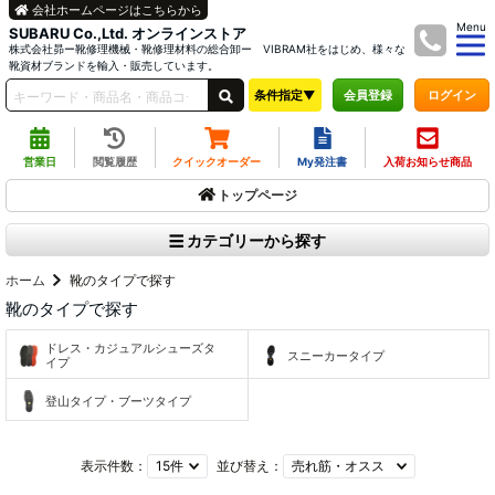
会社ホームページはこちらから
Menu
SUBARU Co.,Ltd. オンラインストア
株式会社昴ー靴修理機械・靴修理材料の総合卸ー VIBRAM社をはじめ、様々な
靴資材ブランドを輸入・販売しています。
条件指定▼
ログイン
会員登録
営業日
閲覧履歴
クイックオーダー
My発注書
入荷お知らせ商品
トップページ
カテゴリーから探す
ホーム
靴のタイプで探す
靴のタイプで探す
ドレス・カジュアルシューズタ
スニーカータイプ
イプ
登山タイプ・ブーツタイプ
表示件数：
並び替え：