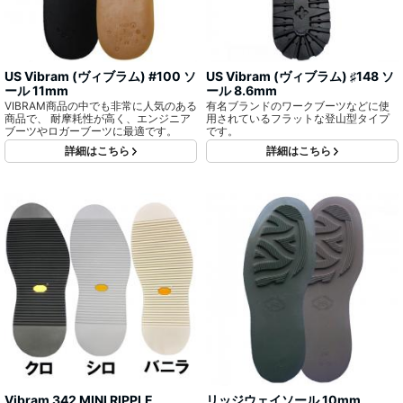
US Vibram (ヴィブラム) #100 ソ
US Vibram (ヴィブラム) ♯148 ソ
ール 11mm
ール 8.6mm
VIBRAM商品の中でも非常に人気のある
有名ブランドのワークブーツなどに使
商品で、 耐摩耗性が高く、エンジニア
用されているフラットな登山型タイプ
ブーツやロガーブーツに最適です。
です。
詳細はこちら
詳細はこちら
Vibram 342 MINI RIPPLE
リッジウェイソール 10mm