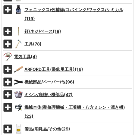
フェニックス/色補修/コバインク/ワックス/ケミカル
(119)
釘/ネジ/ペース(18)
工具(78)
電気工具(4)
ARFORD工具(装飾用工具)(16)
機械部品/ペーパー/他(96)
ミシン/底縫い機部品(47)
機械本体(靴修理機械・圧着機・八方ミシン・漉き機)
(23)
備品/消耗品/その他(29)