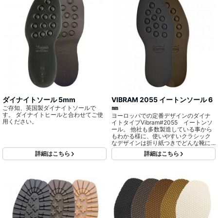
ダイナイトソール 5mm
VIBRAM 2055 イートンソール 6
㎜
ご存知、英国製ダイナイトソールで
す。 ダイナイトヒールと合わせてご使
ヨーロッパでの定番デザインのダイナ
用ください。
イトタイプVibram#2055 イートンソ
ール。 他社も多数製造している事から
もわかる様に、使いやすいクラシック
なデザインは折り紙つきでどんな靴に
もマッチします。 ソールは屈曲性・耐
詳細はこちら
詳細はこちら
滑性を、ヒールは耐摩耗性を考慮した
配合で、特によく歩かれる営業マンの
方等にはぴったりです。