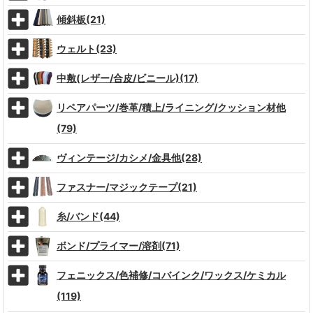
傾斜板(21)
ウェルト(23)
中敷(レザー/合皮/ビニール)(17)
リペアパーツ/巻革/積上/ライニング/クッション材他
(79)
ヴィンテージ/カシメ/金具他(28)
ファスナー/マジックテープ(21)
糸/バンド(44)
ボンド/プライマー/溶剤(71)
フェニックス/色補修/コバインク/ワックス/ケミカル
(119)