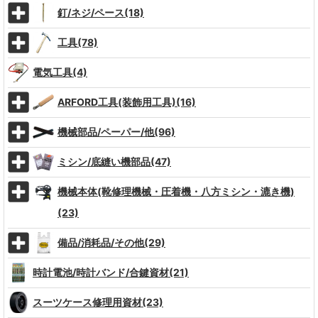
釘/ネジ/ペース(18)
工具(78)
電気工具(4)
ARFORD工具(装飾用工具)(16)
機械部品/ペーパー/他(96)
ミシン/底縫い機部品(47)
機械本体(靴修理機械・圧着機・八方ミシン・漉き機)
(23)
備品/消耗品/その他(29)
時計電池/時計バンド/合鍵資材(21)
スーツケース修理用資材(23)