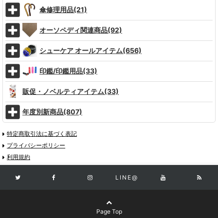
傘修理用品(21)
オーソペディ関連商品(92)
シューケア オールアイテム(656)
印鑑/印鑑用品(33)
販促・ノベルティアイテム(33)
年度別新商品(807)
特定商取引法に基づく表記
プライバシーポリシー
利用規約
LINE@
Page Top