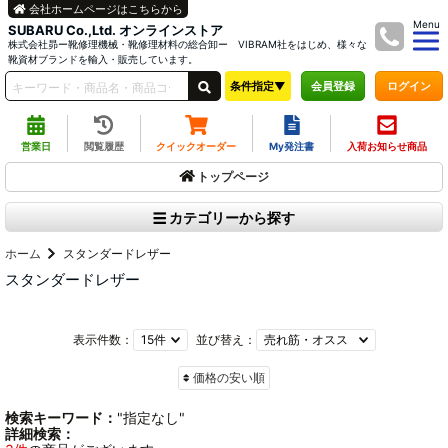
会社ホームページはこちらから
Menu
SUBARU Co.,Ltd. オンラインストア
株式会社昴ー靴修理機械・靴修理材料の総合卸ー VIBRAM社をはじめ、様々な
靴資材ブランドを輸入・販売しています。
条件指定▼
ログイン
会員登録
営業日
閲覧履歴
クイックオーダー
My発注書
入荷お知らせ商品
トップページ
カテゴリーから探す
ホーム
スタンダードレザー
スタンダードレザー
表示件数：
並び替え：
価格の安い順
検索キーワード：
"指定なし"
詳細検索：