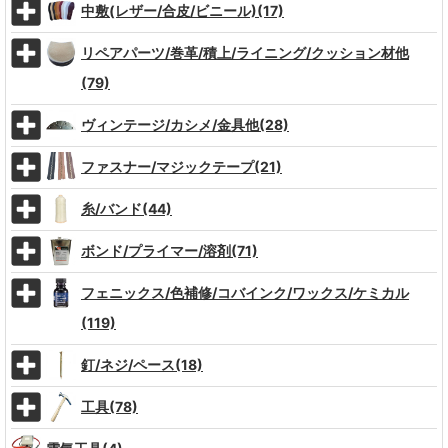
中敷(レザー/合皮/ビニール)(17)
リペアパーツ/巻革/積上/ライニング/クッション材他
(79)
ヴィンテージ/カシメ/金具他(28)
ファスナー/マジックテープ(21)
糸/バンド(44)
ボンド/プライマー/溶剤(71)
フェニックス/色補修/コバインク/ワックス/ケミカル
(119)
釘/ネジ/ペース(18)
工具(78)