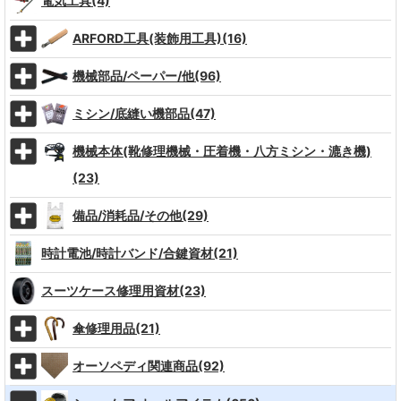
電気工具(4)
ARFORD工具(装飾用工具)(16)
機械部品/ペーパー/他(96)
ミシン/底縫い機部品(47)
機械本体(靴修理機械・圧着機・八方ミシン・漉き機)
(23)
備品/消耗品/その他(29)
時計電池/時計バンド/合鍵資材(21)
スーツケース修理用資材(23)
傘修理用品(21)
オーソペディ関連商品(92)