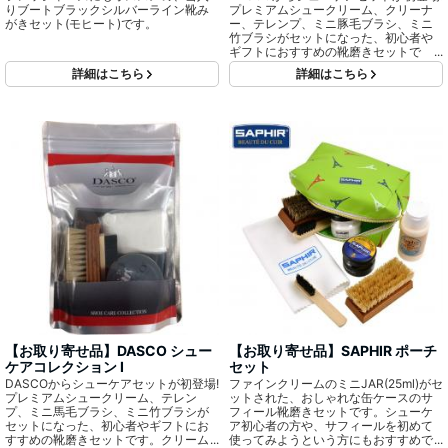
りブートブラックシルバーライン靴み
プレミアムシュークリーム、クリーナ
がきセット(モヒート)です。
ー、テレンプ、ミニ豚毛ブラシ、ミニ
竹ブラシがセットになった、初心者や
ギフトにおすすめの靴磨きセットで
す。クリームはニュートラルもしくは
詳細はこちら
詳細はこちら
ブラックのカラーをお選びいただけま
す。オシャレな缶ケース入り。
【お取り寄せ品】DASCO シュー
【お取り寄せ品】SAPHIR ポーチ
ケアコレクション Ⅰ
セット
DASCOからシューケアセットが初登場!
ファインクリームのミニJAR(25ml)がセ
プレミアムシュークリーム、テレン
ットされた、おしゃれな缶ケースのサ
プ、ミニ馬毛ブラシ、ミニ竹ブラシが
フィール靴磨きセットです。シューケ
セットになった、初心者やギフトにお
ア初心者の方や、サフィールを初めて
すすめの靴磨きセットです。クリーム
使ってみようという方にもおすすめで