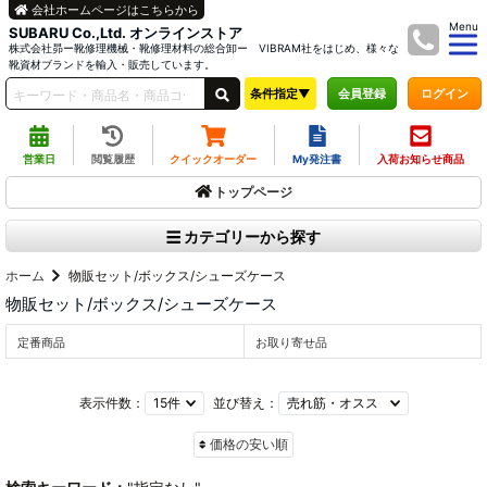
会社ホームページはこちらから
Menu
SUBARU Co.,Ltd. オンラインストア
株式会社昴ー靴修理機械・靴修理材料の総合卸ー VIBRAM社をはじめ、様々な
靴資材ブランドを輸入・販売しています。
条件指定▼
ログイン
会員登録
営業日
閲覧履歴
クイックオーダー
My発注書
入荷お知らせ商品
トップページ
カテゴリーから探す
ホーム
物販セット/ボックス/シューズケース
物販セット/ボックス/シューズケース
定番商品
お取り寄せ品
表示件数：
並び替え：
価格の安い順