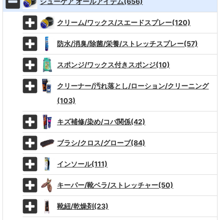
シューケア オールアイテム(656)
クリーム/ワックス/スエードスプレー(120)
防水/消臭/除菌/栄養/ストレッチスプレー(57)
スポンジ/ワックス付きスポンジ(10)
クリーナー/汚れ落とし/ローション/クリーニング
(103)
キズ補修/染め/コバ関係(42)
ブラシ/クロス/グローブ(84)
インソール(111)
キーパー/靴ベラ/ストレッチャー(50)
靴紐/乾燥剤(23)