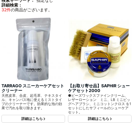
検索キーワード：
"指定なし"
詳細検索：
32件
の商品がございます。
TARRAGO スニーカーケアセット
【お取り寄せ品】SAPHIR シュー
クリーナー
ケアセット2000
天然皮革、合皮、起毛革、テキスタイ
●ビーズワックスファインクリーム、
ル、キャンバス地に使えるミストタイ
レザーローション ミニ、LB ミニピッ
プのクリーナーです。効果的な泡の効
グヘアブラシ、ミニコットンクロス を1
果で汚れを取り除きます。
セットにしたサフィールのシューケア
セット。
詳細はこちら
詳細はこちら