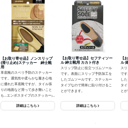
【お取り寄せ品】セフティソー
【お
【お取り寄せ品】ノンスリップ
ル 紳士靴用 カカト付き
ル 
(滑り止め)ステッカー 紳士靴
用
スリップ防止に役立つゴムソール
スリ
革底靴のスベリ予防のステッカー
です。表面にスリップ予防加工を
です
です。通気性や柔らかな履き心地
したゴムソールです。ステッカー
した
に優れた革底靴ですが、タイル張
タイプなので簡単に貼り付けるこ
タイ
りの地面など滑って歩き難いこと
とができます。
とが
も…エンボスタイプのステッカーが
滑り予防に役立ちます。
詳細はこちら
詳細はこちら