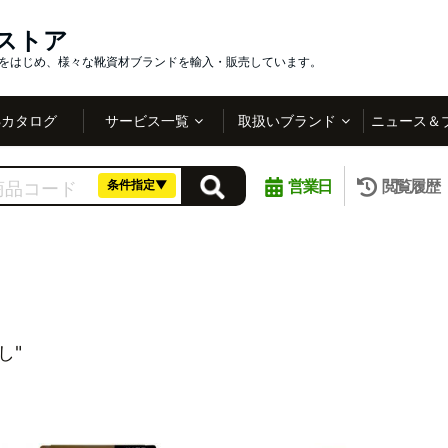
インストア
社をはじめ、様々な靴資材ブランドを輸入・販売しています。
Bカタログ
サービス一覧
取扱いブランド
ニュース＆
営業日
閲覧履歴
条件指定▼
し"
。