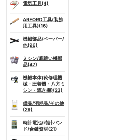
電気工具(4)
ARFORD工具(装飾
用工具)(16)
機械部品/ペーパー/
他(96)
ミシン/底縫い機部
品(47)
機械本体(靴修理機
械・圧着機・八方ミ
シン・漉き機)(23)
備品/消耗品/その他
(29)
時計電池/時計バン
ド/合鍵資材(21)