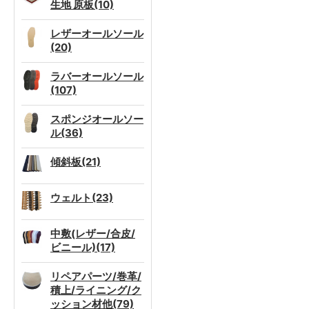
生地 原板(10)
レザーオールソール
(20)
ラバーオールソール
(107)
スポンジオールソー
ル(36)
傾斜板(21)
ウェルト(23)
中敷(レザー/合皮/
ビニール)(17)
リペアパーツ/巻革/
積上/ライニング/ク
ッション材他(79)