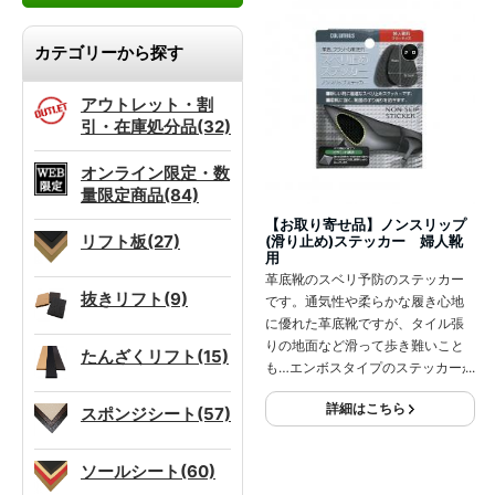
カテゴリーから探す
アウトレット・割
引・在庫処分品(32)
オンライン限定・数
量限定商品(84)
【お取り寄せ品】ノンスリップ
リフト板(27)
(滑り止め)ステッカー 婦人靴
用
革底靴のスベリ予防のステッカー
抜きリフト(9)
です。通気性や柔らかな履き心地
に優れた革底靴ですが、タイル張
りの地面など滑って歩き難いこと
たんざくリフト(15)
も…エンボスタイプのステッカーが
滑り予防に役立ちます。
詳細はこちら
スポンジシート(57)
ソールシート(60)