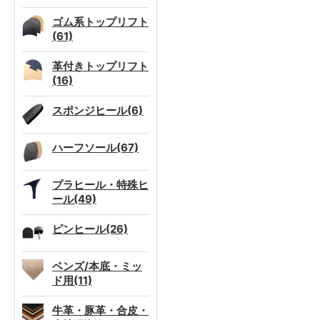
ゴム系トップリフト
(61)
革付きトップリフト
(16)
スポンジヒール(6)
ハーフソール(67)
プラヒール・特殊ヒ
ール(49)
ピンヒール(26)
ベンズ/本底・ミッ
ド用(11)
牛革・豚革・合皮・