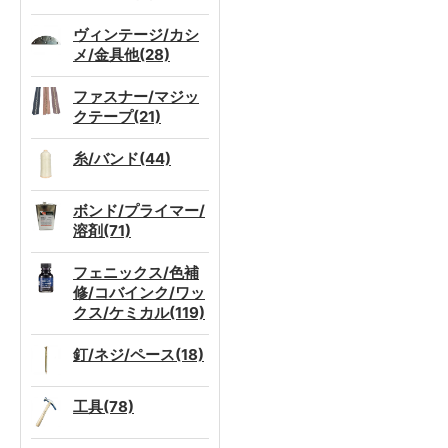
ヴィンテージ/カシ
メ/金具他(28)
ファスナー/マジッ
クテープ(21)
糸/バンド(44)
ボンド/プライマー/
溶剤(71)
フェニックス/色補
修/コバインク/ワッ
クス/ケミカル(119)
釘/ネジ/ペース(18)
工具(78)