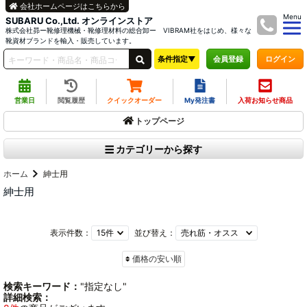
会社ホームページはこちらから
Menu
SUBARU Co.,Ltd. オンラインストア
株式会社昴ー靴修理機械・靴修理材料の総合卸ー VIBRAM社をはじめ、様々な
靴資材ブランドを輸入・販売しています。
条件指定▼
ログイン
会員登録
営業日
閲覧履歴
クイックオーダー
My発注書
入荷お知らせ商品
トップページ
カテゴリーから探す
ホーム
紳士用
紳士用
表示件数：
並び替え：
価格の安い順
検索キーワード：
"指定なし"
詳細検索：