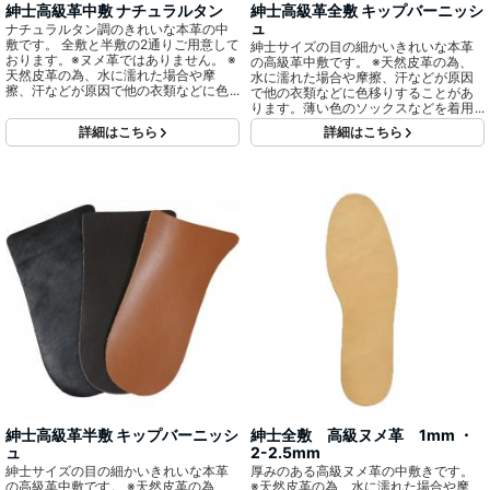
紳士高級革中敷 ナチュラルタン
紳士高級革全敷 キップバーニッシ
ュ
ナチュラルタン調のきれいな本革の中
敷です。 全敷と半敷の2通りご用意して
紳士サイズの目の細かいきれいな本革
おります。※ヌメ革ではありません。 ※
の高級革中敷です。 ※天然皮革の為、
天然皮革の為、水に濡れた場合や摩
水に濡れた場合や摩擦、汗などが原因
擦、汗などが原因で他の衣類などに色
で他の衣類などに色移りすることがあ
移りすることがあります。薄い色のソ
ります。薄い色のソックスなどを着用
ックスなどを着用する際は十分にご注
する際は十分にご注意ください。
詳細はこちら
詳細はこちら
意ください。
紳士高級革半敷 キップバーニッシ
紳士全敷 高級ヌメ革 1mm ・
ュ
2-2.5mm
紳士サイズの目の細かいきれいな本革
厚みのある高級ヌメ革の中敷きです。
の高級革中敷です。 ※天然皮革の為、
※天然皮革の為、水に濡れた場合や摩