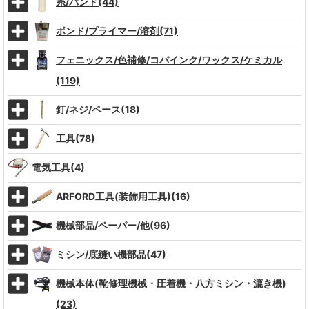
糸/バンド(44)
ボンド/プライマー/溶剤(71)
フェニックス/色補修/コバインク/ワックス/ケミカル
(119)
釘/ネジ/ペース(18)
工具(78)
電気工具(4)
ARFORD工具(装飾用工具)(16)
機械部品/ペーパー/他(96)
ミシン/底縫い機部品(47)
機械本体(靴修理機械・圧着機・八方ミシン・漉き機)
(23)