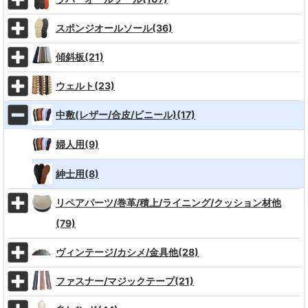
スポンジオールソール(36)
傾斜板(21)
ウェルト(23)
中敷(レザー/合皮/ビニール)(17)
婦人用(9)
紳士用(8)
リペアパーツ/巻革/積上/ライニング/クッション材他
(79)
ヴィンテージ/カシメ/金具他(28)
ファスナー/マジックテープ(21)