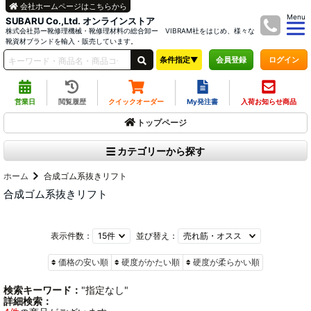
会社ホームページはこちらから
Menu
SUBARU Co.,Ltd. オンラインストア
株式会社昴ー靴修理機械・靴修理材料の総合卸ー VIBRAM社をはじめ、様々な
靴資材ブランドを輸入・販売しています。
条件指定▼
ログイン
会員登録
営業日
閲覧履歴
クイックオーダー
My発注書
入荷お知らせ商品
トップページ
カテゴリーから探す
ホーム
合成ゴム系抜きリフト
合成ゴム系抜きリフト
表示件数：
並び替え：
価格の安い順
硬度がかたい順
硬度が柔らかい順
検索キーワード：
"指定なし"
詳細検索：