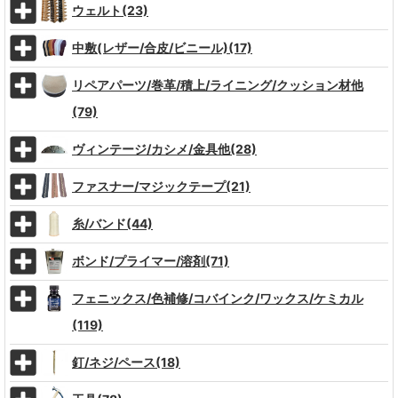
ウェルト(23)
中敷(レザー/合皮/ビニール)(17)
リペアパーツ/巻革/積上/ライニング/クッション材他
(79)
ヴィンテージ/カシメ/金具他(28)
ファスナー/マジックテープ(21)
糸/バンド(44)
ボンド/プライマー/溶剤(71)
フェニックス/色補修/コバインク/ワックス/ケミカル
(119)
釘/ネジ/ペース(18)