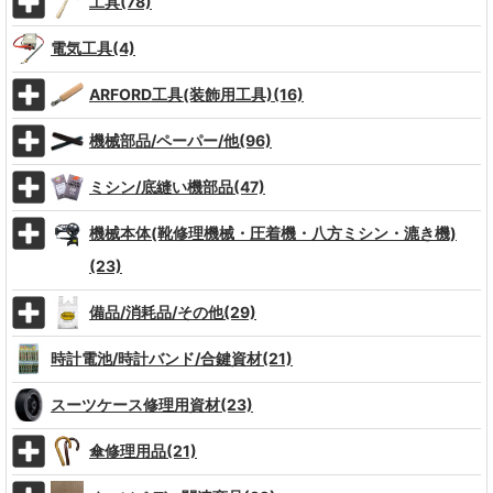
工具(78)
電気工具(4)
ARFORD工具(装飾用工具)(16)
機械部品/ペーパー/他(96)
ミシン/底縫い機部品(47)
機械本体(靴修理機械・圧着機・八方ミシン・漉き機)
(23)
備品/消耗品/その他(29)
時計電池/時計バンド/合鍵資材(21)
スーツケース修理用資材(23)
傘修理用品(21)