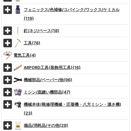
フェニックス/色補修/コバインク/ワックス/ケミカル
(119)
釘/ネジ/ペース(18)
工具(78)
電気工具(4)
ARFORD工具(装飾用工具)(16)
機械部品/ペーパー/他(96)
ミシン/底縫い機部品(47)
機械本体(靴修理機械・圧着機・八方ミシン・漉き機)
(23)
備品/消耗品/その他(29)