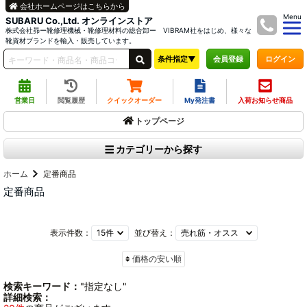
会社ホームページはこちらから
Menu
SUBARU Co.,Ltd. オンラインストア
株式会社昴ー靴修理機械・靴修理材料の総合卸ー VIBRAM社をはじめ、様々な
靴資材ブランドを輸入・販売しています。
条件指定▼
ログイン
会員登録
営業日
閲覧履歴
クイックオーダー
My発注書
入荷お知らせ商品
トップページ
カテゴリーから探す
ホーム
定番商品
定番商品
表示件数：
並び替え：
価格の安い順
検索キーワード：
"指定なし"
詳細検索：