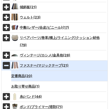
傾斜板(21)
ウェルト(23)
中敷(レザー/合皮/ビニール)(17)
リペアパーツ/巻革/積上/ライニング/クッション材他
(79)
ヴィンテージ/カシメ/金具他(28)
ファスナー/マジックテープ(21)
定番商品(20)
お取り寄せ商品(1)
糸/バンド(44)
ボンド/プライマー/溶剤(71)