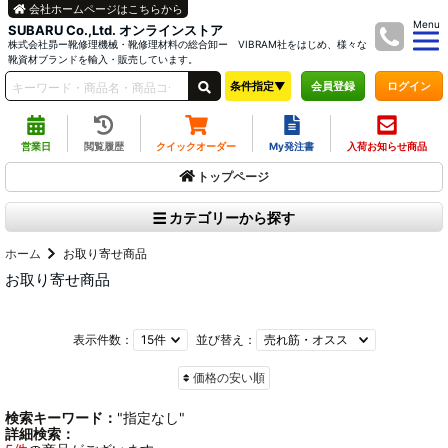
会社ホームページはこちらから
Menu
SUBARU Co.,Ltd. オンラインストア
株式会社昴ー靴修理機械・靴修理材料の総合卸ー VIBRAM社をはじめ、様々な
靴資材ブランドを輸入・販売しています。
条件指定▼
ログイン
会員登録
営業日
閲覧履歴
クイックオーダー
My発注書
入荷お知らせ商品
トップページ
カテゴリーから探す
ホーム
お取り寄せ商品
お取り寄せ商品
表示件数：
並び替え：
価格の安い順
検索キーワード：
"指定なし"
詳細検索：