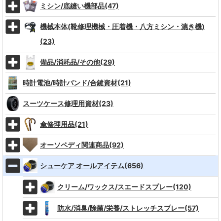
ミシン/底縫い機部品(47)
機械本体(靴修理機械・圧着機・八方ミシン・漉き機)
(23)
備品/消耗品/その他(29)
時計電池/時計バンド/合鍵資材(21)
スーツケース修理用資材(23)
傘修理用品(21)
オーソペディ関連商品(92)
シューケア オールアイテム(656)
クリーム/ワックス/スエードスプレー(120)
防水/消臭/除菌/栄養/ストレッチスプレー(57)