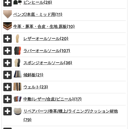
ピンヒール(26)
ベンズ/本底・ミッド用(11)
牛革・豚革・合皮・生地 原板(10)
レザーオールソール(20)
ラバーオールソール(107)
スポンジオールソール(36)
傾斜板(21)
ウェルト(23)
中敷(レザー/合皮/ビニール)(17)
リペアパーツ/巻革/積上/ライニング/クッション材他
(79)