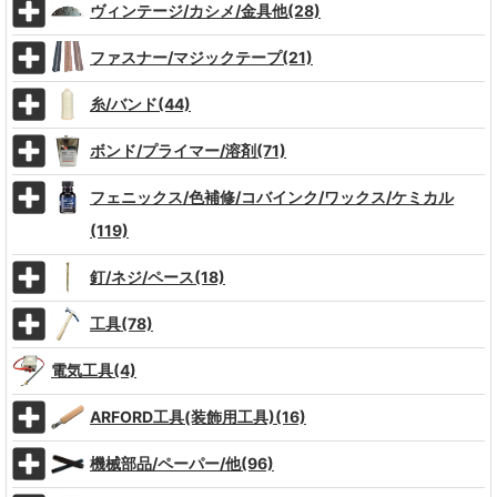
ヴィンテージ/カシメ/金具他(28)
ファスナー/マジックテープ(21)
糸/バンド(44)
ボンド/プライマー/溶剤(71)
フェニックス/色補修/コバインク/ワックス/ケミカル
(119)
釘/ネジ/ペース(18)
工具(78)
電気工具(4)
ARFORD工具(装飾用工具)(16)
機械部品/ペーパー/他(96)