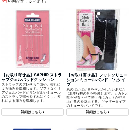
5件
の商品がございます。
【お取り寄せ品】SAPHIR ストラ
【お取り寄せ品】フットソリュー
ップジェルパッドクッション
ション ミュールバンド ゴムタイ
プ
ストラップのズレ落ち予防や、擦れに
よる痛みを緩和します。ソフトなクリ
あのぱかぱか音を何とかしたいあなた
アジェルパッドがサンダルやミュール
に!! 歩行時の音を軽減します。カカトと
のストラップ部分をずれにくくし、擦
靴を密着させて歩行時にカカトが浮き
れによる痛みを緩和します。
上がるのを防止する、ギャザータイプ
のミュールバンドです。
詳細はこちら
詳細はこちら