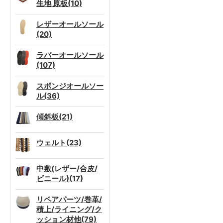
生地 原板(10)
レザーオールソール
(20)
ラバーオールソール
(107)
スポンジオールソー
ル(36)
傾斜板(21)
ウェルト(23)
中敷(レザー/合皮/
ビニール)(17)
リペアパーツ/巻革/
積上/ライニング/ク
ッション材他(79)