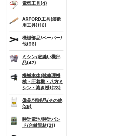
電気工具(4)
ARFORD工具(装飾
用工具)(16)
機械部品/ペーパー/
他(96)
ミシン/底縫い機部
品(47)
機械本体(靴修理機
械・圧着機・八方ミ
シン・漉き機)(23)
備品/消耗品/その他
(29)
時計電池/時計バン
ド/合鍵資材(21)