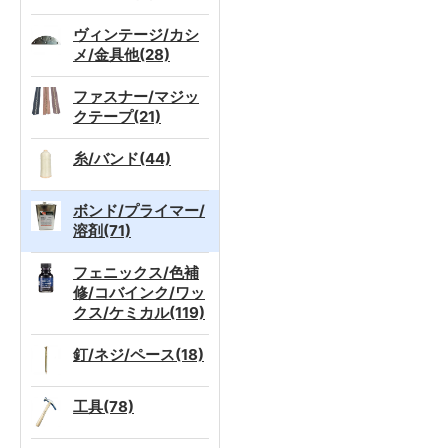
ヴィンテージ/カシ
メ/金具他(28)
ファスナー/マジッ
クテープ(21)
糸/バンド(44)
ボンド/プライマー/
溶剤(71)
フェニックス/色補
修/コバインク/ワッ
クス/ケミカル(119)
釘/ネジ/ペース(18)
工具(78)