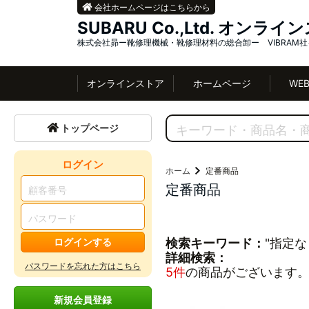
会社ホームページはこちらから
SUBARU Co.,Ltd. オンラ
株式会社昴ー靴修理機械・靴修理材料の総合卸ー VIBRAM
オンラインストア
ホームページ
WE
トップページ
ログイン
ホーム
定番商品
定番商品
ログインする
検索キーワード：
"指定な
詳細検索：
パスワードを忘れた方はこちら
5件
の商品がございます
新規会員登録