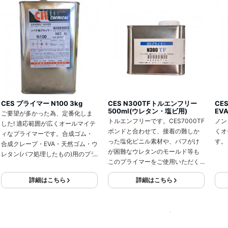
CES プライマー N100 3kg
CES N300TFトルエンフリー
CE
500ml(ウレタン・塩ビ用)
EV
ご要望が多かった為、定番化しま
トルエンフリーです。CES7000TF
ノン
した! 適応範囲が広くオールマイテ
ボンドと合わせて、接着の難しか
くオ
ィなプライマーです。合成ゴム・
った塩化ビニル素材や、バフがけ
す。
合成クレープ・EVA・天然ゴム・ウ
が困難なウレタンのモールド等も
レタン(バフ処理したもの)用のプラ
このプライマーをご使用いただく
イマーです。
ことで接着できます。
詳細はこちら
詳細はこちら