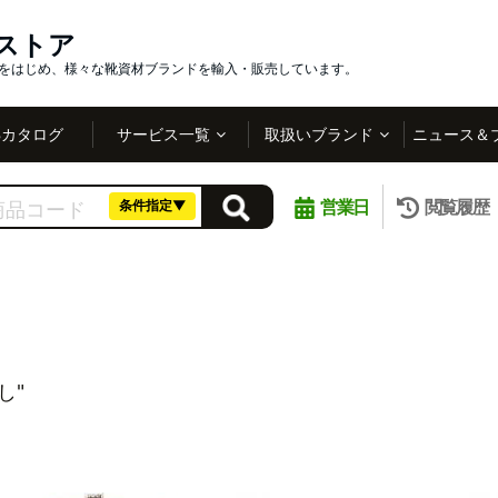
インストア
社をはじめ、様々な靴資材ブランドを輸入・販売しています。
Bカタログ
サービス一覧
取扱いブランド
ニュース＆
営業日
閲覧履歴
条件指定▼
し"
。