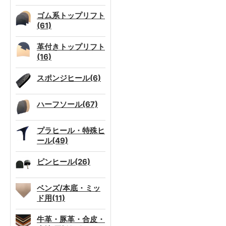
ゴム系トップリフト
(61)
革付きトップリフト
(16)
スポンジヒール(6)
ハーフソール(67)
プラヒール・特殊ヒ
ール(49)
ピンヒール(26)
ベンズ/本底・ミッ
ド用(11)
牛革・豚革・合皮・