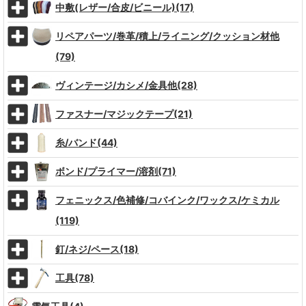
中敷(レザー/合皮/ビニール)(17)
リペアパーツ/巻革/積上/ライニング/クッション材他
(79)
ヴィンテージ/カシメ/金具他(28)
ファスナー/マジックテープ(21)
糸/バンド(44)
ボンド/プライマー/溶剤(71)
フェニックス/色補修/コバインク/ワックス/ケミカル
(119)
釘/ネジ/ペース(18)
工具(78)