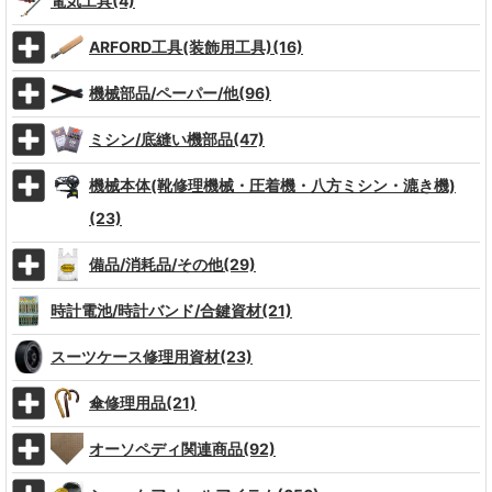
電気工具(4)
ARFORD工具(装飾用工具)(16)
機械部品/ペーパー/他(96)
ミシン/底縫い機部品(47)
機械本体(靴修理機械・圧着機・八方ミシン・漉き機)
(23)
備品/消耗品/その他(29)
時計電池/時計バンド/合鍵資材(21)
スーツケース修理用資材(23)
傘修理用品(21)
オーソペディ関連商品(92)