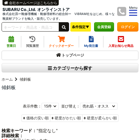
会社ホームページはこちらから
Menu
SUBARU Co.,Ltd. オンラインストア
株式会社昴ー靴修理機械・靴修理材料の総合卸ー VIBRAM社をはじめ、様々な
靴資材ブランドを輸入・販売しています。
条件指定▼
ログイン
会員登録
営業日
閲覧履歴
クイックオーダー
My発注書
入荷お知らせ商品
トップページ
カテゴリーから探す
ホーム
傾斜板
傾斜板
表示件数：
並び替え：
価格の安い順
硬度がかたい順
硬度が柔らかい順
検索キーワード：
"指定なし"
詳細検索：