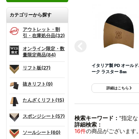
カテゴリーから探す
アウトレット・割
引・在庫処分品(32)
オンライン限定・数
量限定商品(84)
イタリア製 PD オール
リフト板(27)
ーク ラスター 8㎜
抜きリフト(9)
詳細はこちら
たんざくリフト(15)
スポンジシート(57)
検索キーワード：
"指定な
詳細検索：
16件
の商品がございます
ソールシート(60)