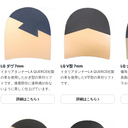
LQ ダヴ 7mm
LQ V型 7mm
LQ
イタリアタンナーLA QUERCE社製
イタリアタンナーLA QUERCE社製
傷等
の革を使用したかぎ型の革付リフ
の革を使用したV字型の革付リフト
表面
トです。接着部分に違和感が出な
です。
ラル
いように美しく仕上げています。
詳細はこちら
詳細はこちら