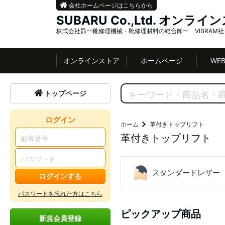
会社ホームページはこちらから
SUBARU Co.,Ltd. オンラ
株式会社昴ー靴修理機械・靴修理材料の総合卸ー VIBRAM
オンラインストア
ホームページ
WE
トップページ
ログイン
ホーム
革付きトップリフト
革付きトップリフト
スタンダードレザー
ログインする
パスワードを忘れた方はこちら
ピックアップ商品
新規会員登録