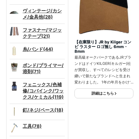
ヴィンテージ/カシ
メ/金具他(28)
ファスナー/マジッ
クテープ(21)
【在庫限り】JR by Kilger コン
ビ ラスター ロゴ無し 6mm・
糸/バンド(44)
8mm
最高級オークバークであるJRブラ
ンドはドイツKILGER(キルガー)社
ボンド/プライマー/
が買収し、すべてのレシピを受け
溶剤(71)
継いで新たなブランドへと生まれ
変わりました。 1年の年月をかけて
フェニックス/色補
作られるベンズは屈強であしにな
修/コバインク/ワッ
詳細はこちら
じみやすく、ヨーロッパの最高級
クス/ケミカル(119)
靴に使用されています。
釘/ネジ/ペース(18)
工具(78)