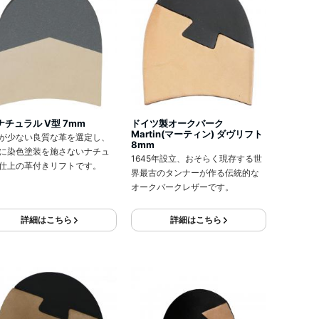
 ナチュラル V型 7mm
ドイツ製オークバーク
Martin(マーティン) ダヴリフト
が少ない良質な革を選定し、
8mm
に染色塗装を施さないナチュ
1645年設立、おそらく現存する世
仕上の革付きリフトです。
界最古のタンナーが作る伝統的な
オークバークレザーです。
詳細はこちら
詳細はこちら