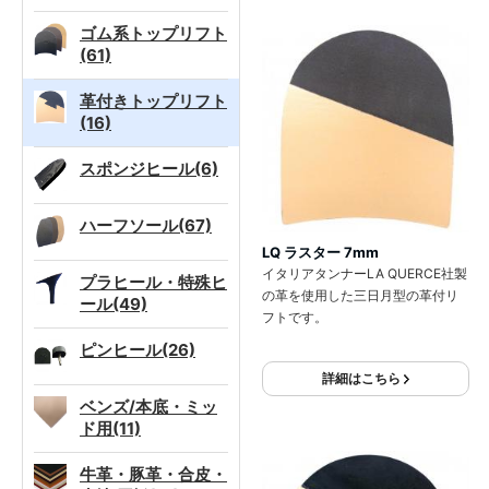
ゴム系トップリフト
(61)
革付きトップリフト
(16)
スポンジヒール(6)
ハーフソール(67)
LQ ラスター 7mm
イタリアタンナーLA QUERCE社製
プラヒール・特殊ヒ
の革を使用した三日月型の革付リ
ール(49)
フトです。
ピンヒール(26)
詳細はこちら
ベンズ/本底・ミッ
ド用(11)
牛革・豚革・合皮・