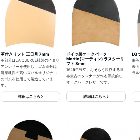
革付きリフト 三日月 7mm
ドイツ製オークバーク
LQ
Martin(マーティン) ラスターリ
革部分はLA QUERCE社製のイタリ
傷等
フト 8mm
アンレザーを使用し、ゴム部分は
表面
1645年設立、おそらく現存する世
耐摩耗性の高いスバルオリジナル
ラル
界最古のタンナーが作る伝統的な
のゴムを使用して製造していま
オークバークレザーです。
す。
詳細はこちら
詳細はこちら