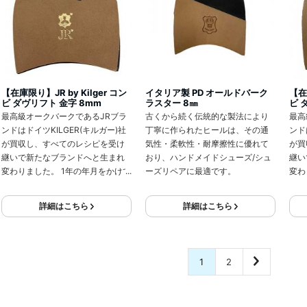
【在庫限り】JR by Kilger コン
イタリア製 PD オールドバーク
【在
ビ ダヴリフト 金字 8mm
ラスター 8㎜
ビ 
最高級オークバークであるJRブラ
古くから続く伝統的な製法により
最高
ンドはドイツKILGER(キルガー)社
丁寧に作られたヒールは、その通
ンド
が買収し、すべてのレシピを受け
気性・柔軟性・耐摩擦性に優れて
が買
継いで新たなブランドへと生まれ
おり、ハンドメイドシューズ/シュ
継い
変わりました。 1年の年月をかけて
ーズリペアに最適です。
変わ
作られるベンズは屈強であしにな
作ら
じみやすく、ヨーロッパの最高級
じみ
詳細はこちら
詳細はこちら
靴に使用されています 金の印字は
靴に
より高級感を際立たせます。
1
2