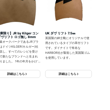
庫限り】JR by Kilger コン
UK ダヴ リフト 7.5㎜
ダヴリフト ロゴ無し 8mm
英国製の紳士靴にオリジナルで使
級オークバークであるJRブラ
用されているタイプの革付リフト
はドイツKILGER(キルガー)社
です。ダイナイトで有名な
収し、すべてのレシピを受け
HARBOR社が製造した英国製ゴム
で新たなブランドへと生まれ
を使用しています。
りました。 1年の年月をかけて
れるベンズは屈強であしにな
やすく、ヨーロッパの最高級
詳細はこちら
詳細はこちら
使用されています。