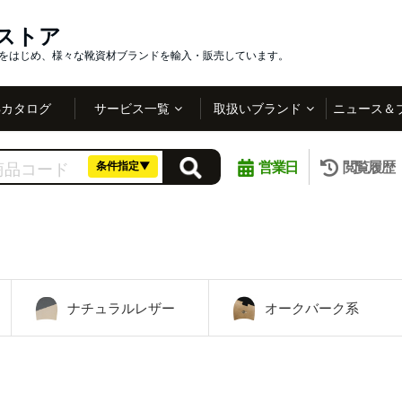
インストア
社をはじめ、様々な靴資材ブランドを輸入・販売しています。
Bカタログ
サービス一覧
取扱いブランド
ニュース＆
営業日
閲覧履歴
条件指定▼
ナチュラルレザー
オークバーク系