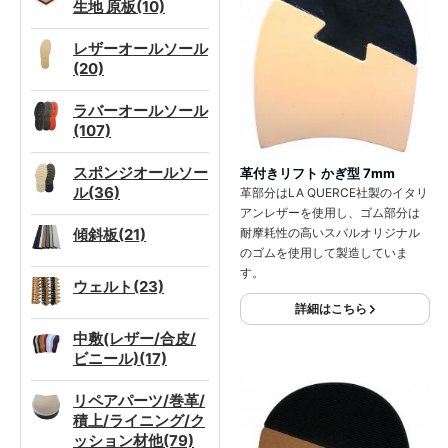
生地 原板(10)
レザーオールソール
(20)
ラバーオールソール
(107)
スポンジオールソー
革付きリフト かぎ型 7mm
ル(36)
革部分はLA QUERCE社製のイタリ
アンレザーを使用し、ゴム部分は
傾斜板(21)
耐摩耗性の高いスバルオリジナル
のゴムを使用して製造していま
す。
ウェルト(23)
詳細はこちら
中敷(レザー/合皮/
ビニール)(17)
リペアパーツ/巻革/
積上/ライニング/ク
ッション材他(79)