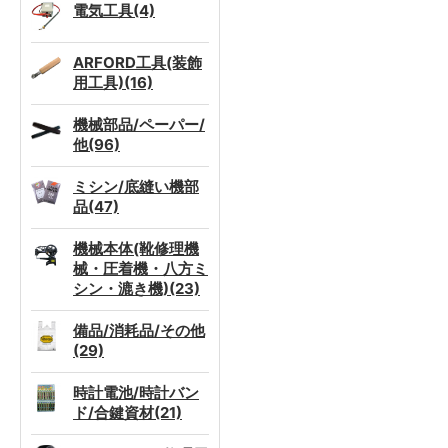
電気工具(4)
ARFORD工具(装飾
用工具)(16)
機械部品/ペーパー/
他(96)
ミシン/底縫い機部
品(47)
機械本体(靴修理機
械・圧着機・八方ミ
シン・漉き機)(23)
備品/消耗品/その他
(29)
時計電池/時計バン
ド/合鍵資材(21)