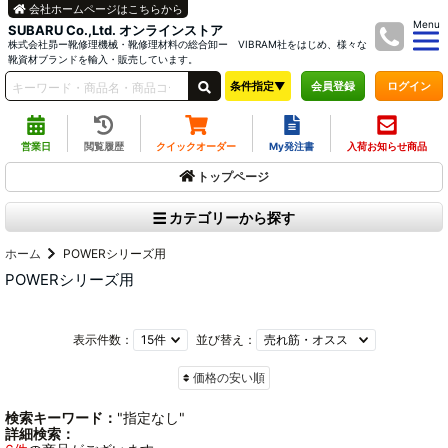
会社ホームページはこちらから
Menu
SUBARU Co.,Ltd. オンラインストア
株式会社昴ー靴修理機械・靴修理材料の総合卸ー VIBRAM社をはじめ、様々な
靴資材ブランドを輸入・販売しています。
条件指定▼
ログイン
会員登録
営業日
閲覧履歴
クイックオーダー
My発注書
入荷お知らせ商品
トップページ
カテゴリーから探す
ホーム
POWERシリーズ用
POWERシリーズ用
表示件数：
並び替え：
価格の安い順
検索キーワード：
"指定なし"
詳細検索：