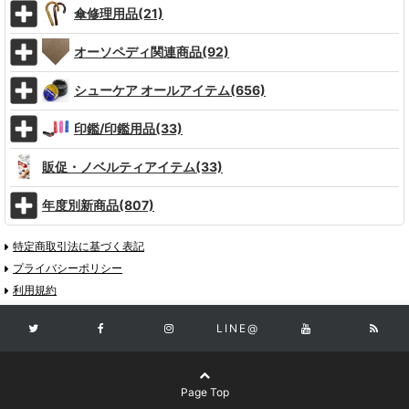
傘修理用品(21)
オーソペディ関連商品(92)
シューケア オールアイテム(656)
印鑑/印鑑用品(33)
販促・ノベルティアイテム(33)
年度別新商品(807)
特定商取引法に基づく表記
プライバシーポリシー
利用規約
LINE@
Page Top