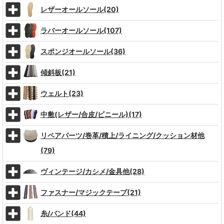
レザーオールソール(20)
ラバーオールソール(107)
スポンジオールソール(36)
傾斜板(21)
ウェルト(23)
中敷(レザー/合皮/ビニール)(17)
リペアパーツ/巻革/積上/ライニング/クッション材他
(79)
ヴィンテージ/カシメ/金具他(28)
ファスナー/マジックテープ(21)
糸/バンド(44)