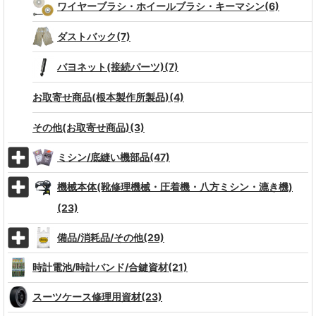
ワイヤーブラシ・ホイールブラシ・キーマシン(6)
ダストバック(7)
バヨネット(接続パーツ)(7)
お取寄せ商品(根本製作所製品)(4)
その他(お取寄せ商品)(3)
ミシン/底縫い機部品(47)
機械本体(靴修理機械・圧着機・八方ミシン・漉き機)
(23)
備品/消耗品/その他(29)
時計電池/時計バンド/合鍵資材(21)
スーツケース修理用資材(23)