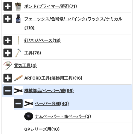
ボンド/プライマー/溶剤(71)
フェニックス/色補修/コバインク/ワックス/ケミカル
(119)
釘/ネジ/ペース(18)
工具(78)
電気工具(4)
ARFORD工具(装飾用工具)(16)
機械部品/ペーパー/他(96)
ペーパー各種(40)
ナムペーパー・布ペーパー(3)
GPシリーズ用(10)