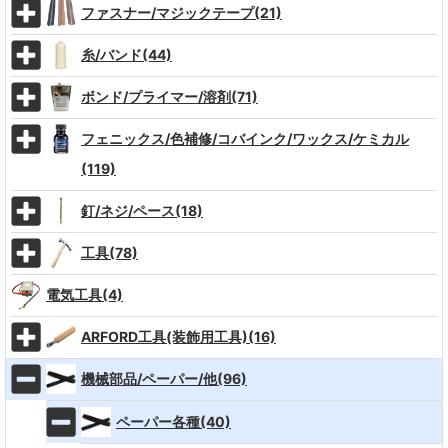
ファスナー/マジックテープ(21)
糸/バンド(44)
ボンド/プライマー/溶剤(71)
フェニックス/色補修/コバインク/ワックス/ケミカル
(119)
釘/ネジ/ペース(18)
工具(78)
電気工具(4)
ARFORD工具(装飾用工具)(16)
機械部品/ペーパー/他(96)
ペーパー各種(40)