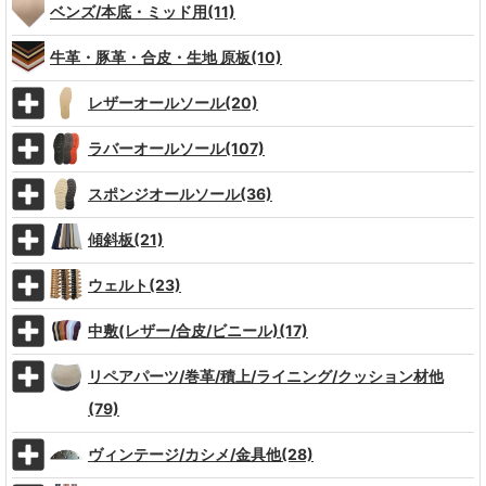
ベンズ/本底・ミッド用(11)
牛革・豚革・合皮・生地 原板(10)
レザーオールソール(20)
ラバーオールソール(107)
スポンジオールソール(36)
傾斜板(21)
ウェルト(23)
中敷(レザー/合皮/ビニール)(17)
リペアパーツ/巻革/積上/ライニング/クッション材他
(79)
ヴィンテージ/カシメ/金具他(28)