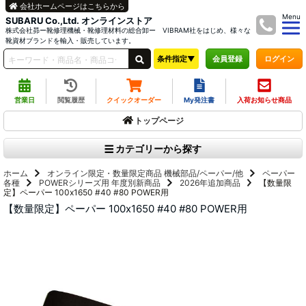
会社ホームページはこちらから
Menu
SUBARU Co.,Ltd. オンラインストア
株式会社昴ー靴修理機械・靴修理材料の総合卸ー VIBRAM社をはじめ、様々な
靴資材ブランドを輸入・販売しています。
条件指定▼
ログイン
会員登録
営業日
閲覧履歴
クイックオーダー
My発注書
入荷お知らせ商品
トップページ
カテゴリーから探す
ホーム
オンライン限定・数量限定商品
機械部品/ペーパー/他
ペーパー
各種
POWERシリーズ用
年度別新商品
2026年追加商品
【数量限
定】ペーパー 100x1650 #40 #80 POWER用
【数量限定】ペーパー 100x1650 #40 #80 POWER用