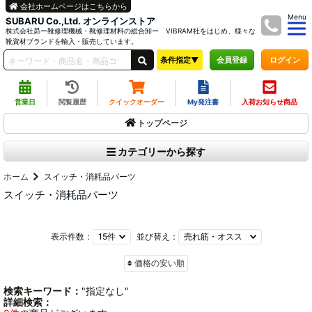
会社ホームページはこちらから
Menu
SUBARU Co.,Ltd. オンラインストア
株式会社昴ー靴修理機械・靴修理材料の総合卸ー VIBRAM社をはじめ、様々な
靴資材ブランドを輸入・販売しています。
条件指定▼
ログイン
会員登録
営業日
閲覧履歴
クイックオーダー
My発注書
入荷お知らせ商品
トップページ
カテゴリーから探す
ホーム
スイッチ・消耗品パーツ
スイッチ・消耗品パーツ
表示件数：
並び替え：
価格の安い順
検索キーワード：
"指定なし"
詳細検索：