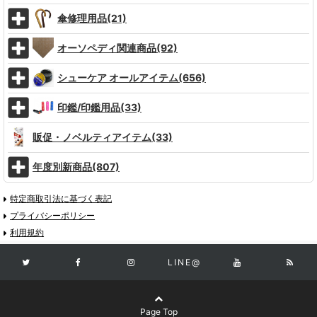
傘修理用品(21)
オーソペディ関連商品(92)
シューケア オールアイテム(656)
印鑑/印鑑用品(33)
販促・ノベルティアイテム(33)
年度別新商品(807)
特定商取引法に基づく表記
プライバシーポリシー
利用規約
LINE@
Page Top