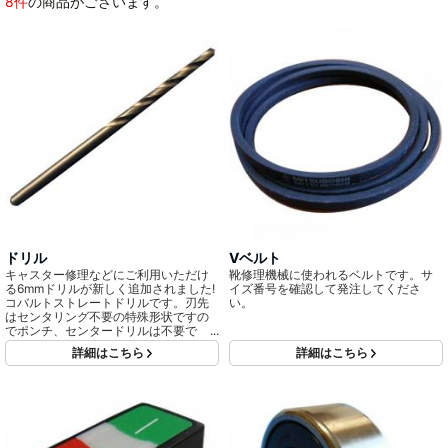
8件
の商品がございます。
ドリル
Vベルト
キャスター修理などにご利用いただけ
靴修理機械に使われるベルトです。サ
る6mmドリルが新しく追加されました!
イズ番号を確認して発注してくださ
コバルトストレートドリルです。刃先
い。
はセンタリング不要の特殊形状ですの
でポンチ、センタードリルは不要で
す。ピン穴が詰まってしまったときな
詳細はこちら
詳細はこちら
どに使うドリルです。6mmサイズは、
キャスター交換のパイプ軸除去などに
もおすすめの商品です。