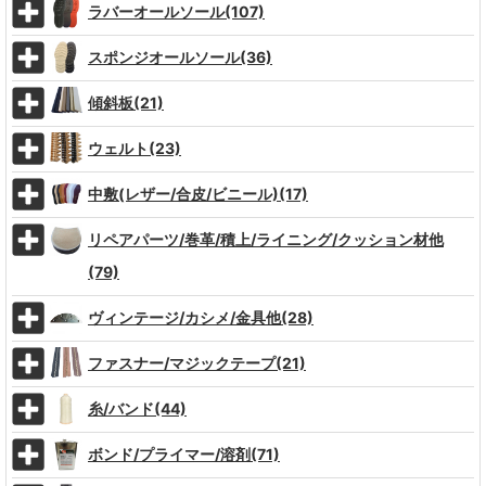
ラバーオールソール(107)
スポンジオールソール(36)
傾斜板(21)
ウェルト(23)
中敷(レザー/合皮/ビニール)(17)
リペアパーツ/巻革/積上/ライニング/クッション材他
(79)
ヴィンテージ/カシメ/金具他(28)
ファスナー/マジックテープ(21)
糸/バンド(44)
ボンド/プライマー/溶剤(71)