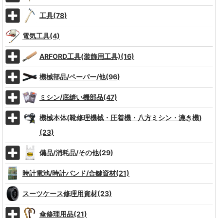
工具(78)
電気工具(4)
ARFORD工具(装飾用工具)(16)
機械部品/ペーパー/他(96)
ミシン/底縫い機部品(47)
機械本体(靴修理機械・圧着機・八方ミシン・漉き機)
(23)
備品/消耗品/その他(29)
時計電池/時計バンド/合鍵資材(21)
スーツケース修理用資材(23)
傘修理用品(21)