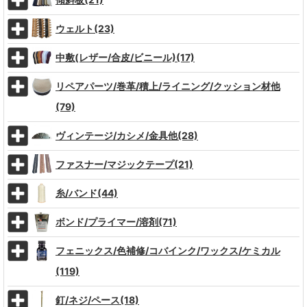
ウェルト(23)
中敷(レザー/合皮/ビニール)(17)
リペアパーツ/巻革/積上/ライニング/クッション材他
(79)
ヴィンテージ/カシメ/金具他(28)
ファスナー/マジックテープ(21)
糸/バンド(44)
ボンド/プライマー/溶剤(71)
フェニックス/色補修/コバインク/ワックス/ケミカル
(119)
釘/ネジ/ペース(18)