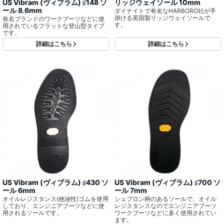
US Vibram (ヴィブラム) ♯148 ソ
リッジウェイソール 10mm
ール 8.6mm
ダイナイトで有名なHARBORO社が手
掛ける英国製リッジウェイソールで
有名ブランドのワークブーツなどに使
す。
用されているフラットな登山型タイプ
です。
詳細はこちら
詳細はこちら
US Vibram (ヴィブラム) ♯430 ソ
US Vibram (ヴィブラム) ♯700 ソ
ール 6mm
ール 7mm
オイルレジスタンス(他油性)ゴムを使用
シェブロン柄のあるソールで、オイル
しており、エンジニアブーツなどに使
レジスタンスなのでエンジニアブーツ
用されるソールです。
ワークブーツなどに多く使用されてい
ます。