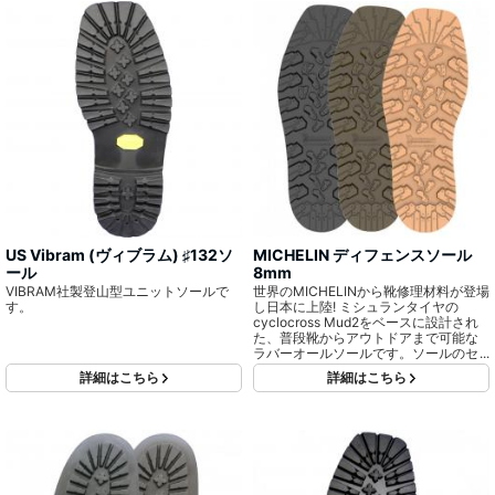
US Vibram (ヴィブラム) ♯132ソ
MICHELIN ディフェンスソール
ール
8mm
VIBRAM社製登山型ユニットソールで
世界のMICHELINから靴修理材料が登場
す。
し日本に上陸! ミシュランタイヤの
cyclocross Mud2をベースに設計され
た、普段靴からアウトドアまで可能な
ラバーオールソールです。ソールのセ
ンターラインに備えられた突起は、多
詳細はこちら
詳細はこちら
方面に対するグリップ力を発揮しま
す。