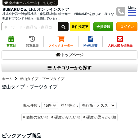
会社ホームページはこちらから
Menu
SUBARU Co.,Ltd. オンラインストア
株式会社昴ー靴修理機械・靴修理材料の総合卸ー VIBRAM社をはじめ、様々な
靴資材ブランドを輸入・販売しています。
条件指定▼
ログイン
会員登録
営業日
閲覧履歴
クイックオーダー
My発注書
入荷お知らせ商品
トップページ
カテゴリーから探す
ホーム
登山タイプ・ブーツタイプ
登山タイプ・ブーツタイプ
表示件数：
並び替え：
価格の安い順
硬度がかたい順
硬度が柔らかい順
ピックアップ商品