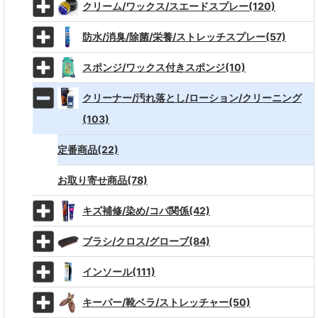
クリーム/ワックス/スエードスプレー(120)
防水/消臭/除菌/栄養/ストレッチスプレー(57)
スポンジ/ワックス付きスポンジ(10)
クリーナー/汚れ落とし/ローション/クリーニング
(103)
定番商品(22)
お取り寄せ商品(78)
キズ補修/染め/コバ関係(42)
ブラシ/クロス/グローブ(84)
インソール(111)
キーパー/靴ベラ/ストレッチャー(50)