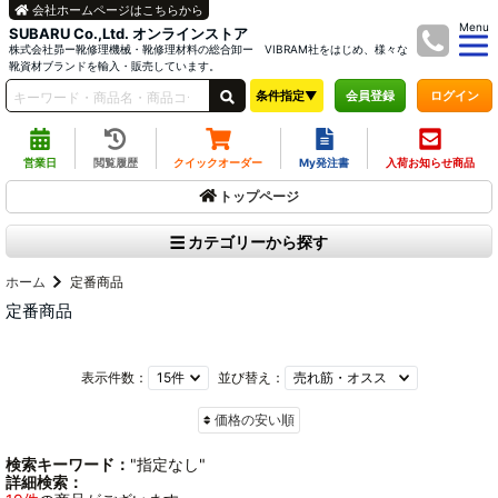
会社ホームページはこちらから
Menu
SUBARU Co.,Ltd. オンラインストア
株式会社昴ー靴修理機械・靴修理材料の総合卸ー VIBRAM社をはじめ、様々な
靴資材ブランドを輸入・販売しています。
条件指定▼
ログイン
会員登録
営業日
閲覧履歴
クイックオーダー
My発注書
入荷お知らせ商品
トップページ
カテゴリーから探す
ホーム
定番商品
定番商品
表示件数：
並び替え：
価格の安い順
検索キーワード：
"指定なし"
詳細検索：