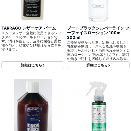
TARRAGO レザーケア バーム
ブートブラックシルバーライン ツ
ーフェイスローション 100ml
スムースレザー全般に使用できるワッ
クスベースのマイルドローションで
300ml
す。汚れを落とし、皮革に栄養と柔軟
ご要望が多かった為、定番化しました!
性を与え、劣化やひび割れから皮革を
乳化剤を削減し、さらなる洗浄効果を
守ります。
実現した水性汚れと油性汚れを落とす2
層のローション(汚れ落とし)です。溶剤
の働きで汚れを溶解して取り込み除去
します。油性汚れを落とす成分と、水
詳細はこちら
詳細はこちら
性汚れを落とすための成分が分離して
います。