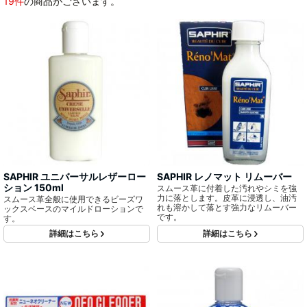
19件
の商品がございます。
SAPHIR ユニバーサルレザーロー
SAPHIR レノマット リムーバー
ション 150ml
スムース革に付着した汚れやシミを強
力に落とします。皮革に浸透し、油汚
スムース革全般に使用できるビーズワ
れも溶かして落とす強力なリムーバー
ックスベースのマイルドローションで
です。
す。
詳細はこちら
詳細はこちら