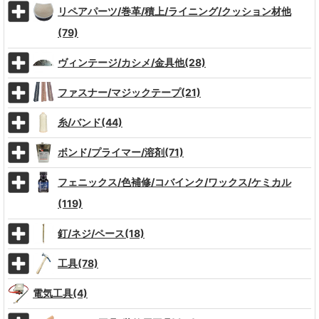
リペアパーツ/巻革/積上/ライニング/クッション材他
(79)
ヴィンテージ/カシメ/金具他(28)
ファスナー/マジックテープ(21)
糸/バンド(44)
ボンド/プライマー/溶剤(71)
フェニックス/色補修/コバインク/ワックス/ケミカル
(119)
釘/ネジ/ペース(18)
工具(78)
電気工具(4)