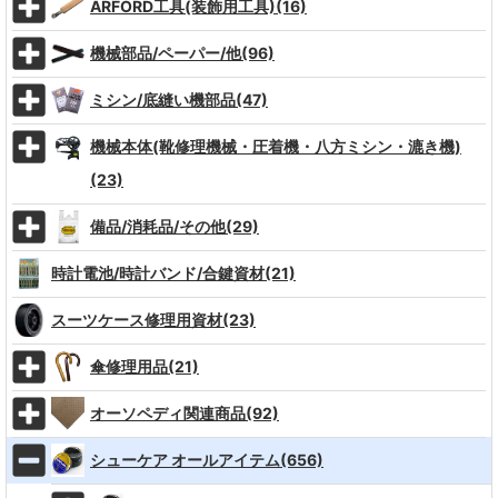
ARFORD工具(装飾用工具)(16)
機械部品/ペーパー/他(96)
ミシン/底縫い機部品(47)
機械本体(靴修理機械・圧着機・八方ミシン・漉き機)
(23)
備品/消耗品/その他(29)
時計電池/時計バンド/合鍵資材(21)
スーツケース修理用資材(23)
傘修理用品(21)
オーソペディ関連商品(92)
シューケア オールアイテム(656)