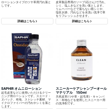
ローションタイプのツヤ革用汚れ落と
皮革製品専用のソープ(石けん)で汚れ、
しです。
シミ、塩ふきなどを洗い落とします。
リムーバーなどで落ちない雨シミや、
塩吹き跡、汚れなどを水洗い洗浄で革
をリフレッシュさせます。
詳細はこちら
詳細はこちら
SAPHIR オムニローション
スニーカーケアシャンプーオール
マテリアル 150ml
起毛皮革などに使用いただけるクリー
ニング用ローションです。スエード・
天然皮革(つや革・起毛革)・キャンバ
ヌバック、布地、ストレッチ素材、マ
ス・布地などを使用したスニーカー用
イクロファイバーの汚れやシミを落と
の洗浄剤です。
します。