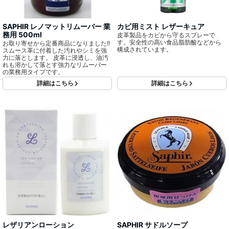
SAPHIR レノマットリムーバー 業
カビ用ミスト レザーキュア
務用 500ml
皮革製品をカビから守るスプレーで
す。安全性の高い食品脂肪酸などから
お取り寄せから定番商品になりました!!
構成されています。
スムース革に付着した汚れやシミを強
力に落とします。 皮革に浸透し、油汚
れも溶かして落とす強力なリムーバー
の業務用タイプです。
詳細はこちら
詳細はこちら
レザリアンローション
SAPHIR サドルソープ