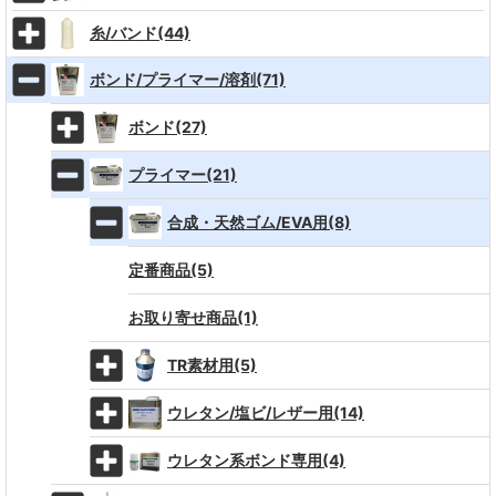
糸/バンド(44)
ボンド/プライマー/溶剤(71)
ボンド(27)
プライマー(21)
合成・天然ゴム/EVA用(8)
定番商品(5)
お取り寄せ商品(1)
TR素材用(5)
ウレタン/塩ビ/レザー用(14)
ウレタン系ボンド専用(4)