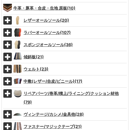
牛革・豚革・合皮・生地 原板(10)
レザーオールソール(20)
ラバーオールソール(107)
スポンジオールソール(36)
傾斜板(21)
ウェルト(23)
中敷(レザー/合皮/ビニール)(17)
リペアパーツ/巻革/積上/ライニング/クッション材他
(79)
ヴィンテージ/カシメ/金具他(28)
ファスナー/マジックテープ(21)