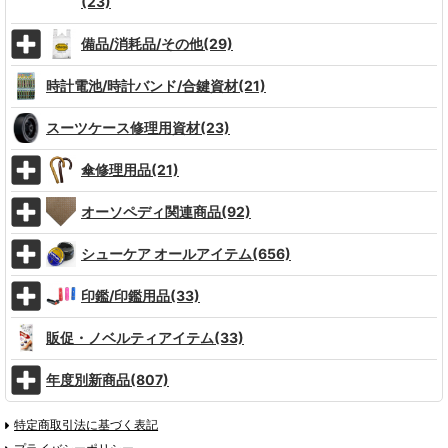
(23)
備品/消耗品/その他(29)
時計電池/時計バンド/合鍵資材(21)
スーツケース修理用資材(23)
傘修理用品(21)
オーソペディ関連商品(92)
シューケア オールアイテム(656)
印鑑/印鑑用品(33)
販促・ノベルティアイテム(33)
年度別新商品(807)
特定商取引法に基づく表記