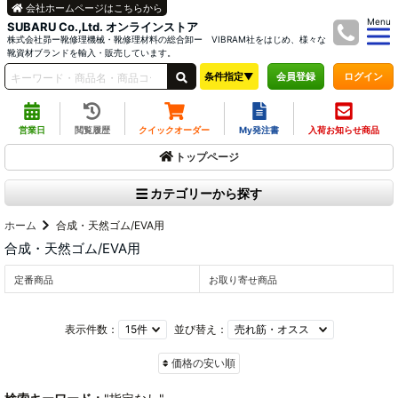
会社ホームページはこちらから
Menu
SUBARU Co.,Ltd. オンラインストア
株式会社昴ー靴修理機械・靴修理材料の総合卸ー VIBRAM社をはじめ、様々な
靴資材ブランドを輸入・販売しています。
条件指定▼
ログイン
会員登録
営業日
閲覧履歴
クイックオーダー
My発注書
入荷お知らせ商品
トップページ
カテゴリーから探す
ホーム
合成・天然ゴム/EVA用
合成・天然ゴム/EVA用
定番商品
お取り寄せ商品
表示件数：
並び替え：
価格の安い順