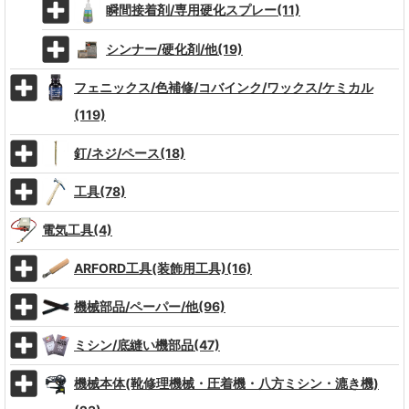
瞬間接着剤/専用硬化スプレー(11)
シンナー/硬化剤/他(19)
フェニックス/色補修/コバインク/ワックス/ケミカル
(119)
釘/ネジ/ペース(18)
工具(78)
電気工具(4)
ARFORD工具(装飾用工具)(16)
機械部品/ペーパー/他(96)
ミシン/底縫い機部品(47)
機械本体(靴修理機械・圧着機・八方ミシン・漉き機)