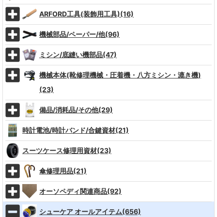
ARFORD工具(装飾用工具)(16)
機械部品/ペーパー/他(96)
ミシン/底縫い機部品(47)
機械本体(靴修理機械・圧着機・八方ミシン・漉き機)
(23)
備品/消耗品/その他(29)
時計電池/時計バンド/合鍵資材(21)
スーツケース修理用資材(23)
傘修理用品(21)
オーソペディ関連商品(92)
シューケア オールアイテム(656)