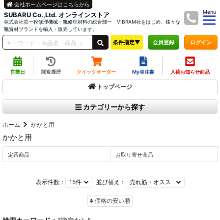
会社ホームページはこちらから
Menu
SUBARU Co.,Ltd. オンラインストア
株式会社昴ー靴修理機械・靴修理材料の総合卸ー VIBRAM社をはじめ、様々な
靴資材ブランドを輸入・販売しています。
条件指定▼
ログイン
会員登録
営業日
閲覧履歴
クイックオーダー
My発注書
入荷お知らせ商品
トップページ
カテゴリーから探す
ホーム
かかと用
かかと用
定番商品
お取り寄せ商品
表示件数：
並び替え：
価格の安い順