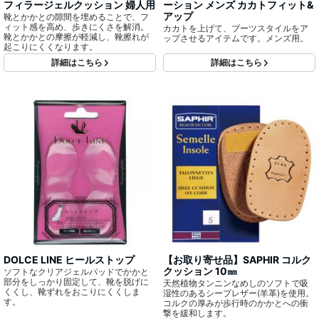
フィラージェルクッション 婦人用
ーション メンズ カカトフィット&
アップ
靴とかかとの隙間を埋めることで、フ
ィット感を高め、歩きにくさを解消。
カカトを上げて、ブーツスタイルをア
靴とかかとの摩擦が軽減し、靴擦れが
ップさせるアイテムです。メンズ用。
起こりにくくなります。
詳細はこちら
詳細はこちら
DOLCE LINE ヒールストップ
【お取り寄せ品】SAPHIR コルク
クッション 10㎜
ソフトなクリアジェルパッドでかかと
部分をしっかり固定して、靴を脱げに
天然植物タンニンなめしのソフトで吸
くくし、靴ずれをおこりにくくしま
湿性のあるシープレザー(羊革)を使用。
す。
コルクの厚みが歩行時のかかとへの衝
撃を緩和します。