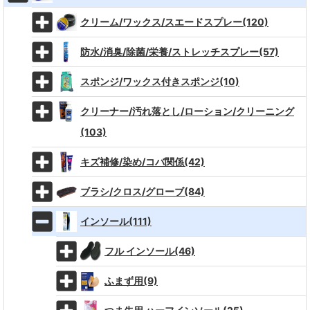
クリーム/ワックス/スエードスプレー(120)
防水/消臭/除菌/栄養/ストレッチスプレー(57)
スポンジ/ワックス付きスポンジ(10)
クリーナー/汚れ落とし/ローション/クリーニング
(103)
キズ補修/染め/コバ関係(42)
ブラシ/クロス/グローブ(84)
インソール(111)
フル インソール(46)
ふまず用(9)