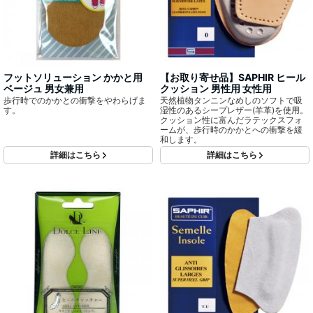
フットソリューション かかと用
【お取り寄せ品】SAPHIR ヒール
ベージュ 男女兼用
クッション 男性用 女性用
歩行時でのかかとの衝撃をやわらげま
天然植物タンニンなめしのソフトで吸
す。
湿性のあるシープレザー(羊革)を使用。
クッション性に富んだラテックスフォ
ームが、歩行時のかかとへの衝撃を緩
和します。
詳細はこちら
詳細はこちら