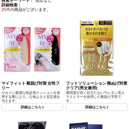
検索キーワード：
"指定なし"
詳細検索：
25件
の商品がございます。
マイフィット 靴脱げ対策 女性フ
フットソリューション 靴ぬげ対策
リー
クリア(男女兼用)
カカトに最適な低反発クッションを使
透明度が高く目立たないウレタン系エ
用する事により、心地よさと安定感を
ラストマーを使用した靴脱げ予防で
与えます。
す。
詳細はこちら
詳細はこちら