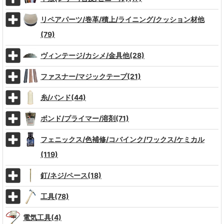
リペアパーツ/巻革/積上/ライニング/クッション材他
(79)
ヴィンテージ/カシメ/金具他(28)
ファスナー/マジックテープ(21)
糸/バンド(44)
ボンド/プライマー/溶剤(71)
フェニックス/色補修/コバインク/ワックス/ケミカル
(119)
釘/ネジ/ペース(18)
工具(78)
電気工具(4)