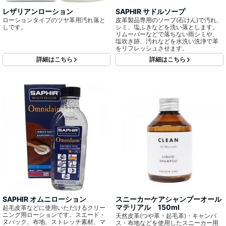
レザリアンローション
SAPHIR サドルソープ
ローションタイプのツヤ革用汚れ落と
皮革製品専用のソープ(石けん)で汚れ、
しです。
シミ、塩ふきなどを洗い落とします。
リムーバーなどで落ちない雨シミや、
塩吹き跡、汚れなどを水洗い洗浄で革
をリフレッシュさせます。
詳細はこちら
詳細はこちら
SAPHIR オムニローション
スニーカーケアシャンプーオール
マテリアル 150ml
起毛皮革などに使用いただけるクリー
ニング用ローションです。スエード・
天然皮革(つや革・起毛革)・キャンバ
ヌバック、布地、ストレッチ素材、マ
ス・布地などを使用したスニーカー用