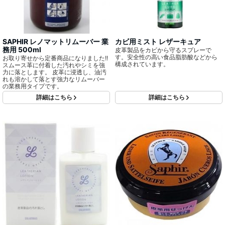
SAPHIR レノマットリムーバー 業
カビ用ミスト レザーキュア
務用 500ml
皮革製品をカビから守るスプレーで
す。安全性の高い食品脂肪酸などから
お取り寄せから定番商品になりました!!
構成されています。
スムース革に付着した汚れやシミを強
力に落とします。 皮革に浸透し、油汚
れも溶かして落とす強力なリムーバー
の業務用タイプです。
詳細はこちら
詳細はこちら