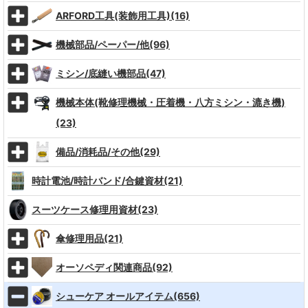
ARFORD工具(装飾用工具)(16)
機械部品/ペーパー/他(96)
ミシン/底縫い機部品(47)
機械本体(靴修理機械・圧着機・八方ミシン・漉き機)
(23)
備品/消耗品/その他(29)
時計電池/時計バンド/合鍵資材(21)
スーツケース修理用資材(23)
傘修理用品(21)
オーソペディ関連商品(92)
シューケア オールアイテム(656)