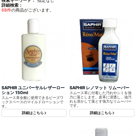
検索キーワード：
"指定なし"
詳細検索：
68件
の商品がございます。
SAPHIR ユニバーサルレザーロー
SAPHIR レノマット リムーバー
ション 150ml
スムース革に付着した汚れやシミを強
力に落とします。皮革に浸透し、油汚
スムース革全般に使用できるビーズワ
れも溶かして落とす強力なリムーバー
ックスベースのマイルドローションで
です。
す。
詳細はこちら
詳細はこちら