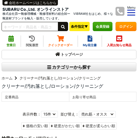
会社ホームページはこちらから
Menu
SUBARU Co.,Ltd. オンラインストア
株式会社昴ー靴修理機械・靴修理材料の総合卸ー VIBRAM社をはじめ、様々な
靴資材ブランドを輸入・販売しています。
条件指定▼
ログイン
会員登録
営業日
閲覧履歴
クイックオーダー
My発注書
入荷お知らせ商品
トップページ
カテゴリーから探す
ホーム
クリーナー/汚れ落とし/ローション/クリーニング
クリーナー/汚れ落とし/ローション/クリーニング
定番商品
お取り寄せ商品
表示件数：
並び替え：
価格の安い順
硬度がかたい順
硬度が柔らかい順