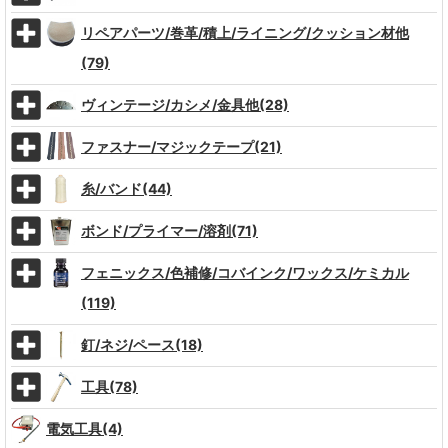
リペアパーツ/巻革/積上/ライニング/クッション材他
(79)
ヴィンテージ/カシメ/金具他(28)
ファスナー/マジックテープ(21)
糸/バンド(44)
ボンド/プライマー/溶剤(71)
フェニックス/色補修/コバインク/ワックス/ケミカル
(119)
釘/ネジ/ペース(18)
工具(78)
電気工具(4)