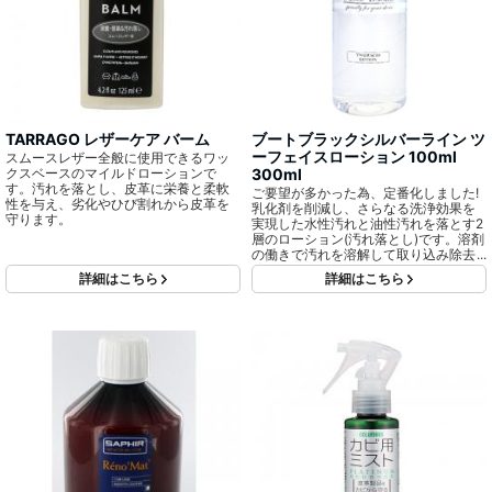
TARRAGO レザーケア バーム
ブートブラックシルバーライン ツ
ーフェイスローション 100ml
スムースレザー全般に使用できるワッ
クスベースのマイルドローションで
300ml
す。汚れを落とし、皮革に栄養と柔軟
ご要望が多かった為、定番化しました!
性を与え、劣化やひび割れから皮革を
乳化剤を削減し、さらなる洗浄効果を
守ります。
実現した水性汚れと油性汚れを落とす2
層のローション(汚れ落とし)です。溶剤
の働きで汚れを溶解して取り込み除去
します。油性汚れを落とす成分と、水
詳細はこちら
詳細はこちら
性汚れを落とすための成分が分離して
います。