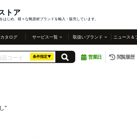
インストア
社をはじめ、様々な靴資材ブランドを輸入・販売しています。
Bカタログ
サービス一覧
取扱いブランド
ニュース＆
営業日
閲覧履歴
条件指定▼
し"