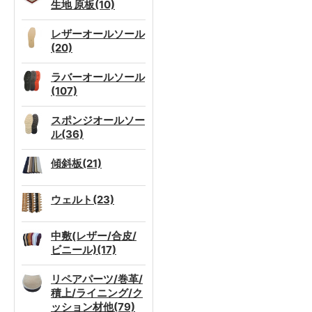
生地 原板(10)
レザーオールソール
(20)
ラバーオールソール
(107)
スポンジオールソー
ル(36)
傾斜板(21)
ウェルト(23)
中敷(レザー/合皮/
ビニール)(17)
リペアパーツ/巻革/
積上/ライニング/ク
ッション材他(79)