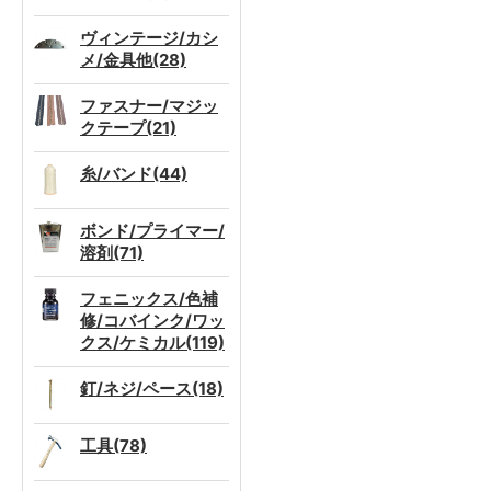
ヴィンテージ/カシ
メ/金具他(28)
ファスナー/マジッ
クテープ(21)
糸/バンド(44)
ボンド/プライマー/
溶剤(71)
フェニックス/色補
修/コバインク/ワッ
クス/ケミカル(119)
釘/ネジ/ペース(18)
工具(78)