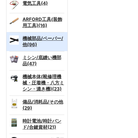
電気工具(4)
ARFORD工具(装飾
用工具)(16)
機械部品/ペーパー/
他(96)
ミシン/底縫い機部
品(47)
機械本体(靴修理機
械・圧着機・八方ミ
シン・漉き機)(23)
備品/消耗品/その他
(29)
時計電池/時計バン
ド/合鍵資材(21)