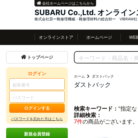
会社ホームページはこちらから
SUBARU Co.,Ltd. オンラ
株式会社昴ー靴修理機械・靴修理材料の総合卸ー VIBRAM
オンラインストア
ホームページ
WE
トップページ
ログイン
ホーム
ダストバック
ダストバック
ログインする
検索キーワード：
"指定な
詳細検索：
パスワードを忘れた方はこちら
7件
の商品がございます。
新規会員登録