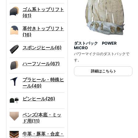
ゴム系トップリフト
(61)
革付きトップリフト
(16)
ダストバック POWER
スポンジヒール(6)
MICRO
パワーマイクロのダストバックで
す。
ハーフソール(67)
詳細はこちら
プラヒール・特殊ヒ
ール(49)
ピンヒール(26)
ベンズ/本底・ミッ
ド用(11)
牛革・豚革・合皮・