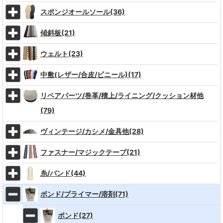
スポンジオールソール(36)
傾斜板(21)
ウェルト(23)
中敷(レザー/合皮/ビニール)(17)
リペアパーツ/巻革/積上/ライニング/クッション材他
(79)
ヴィンテージ/カシメ/金具他(28)
ファスナー/マジックテープ(21)
糸/バンド(44)
ボンド/プライマー/溶剤(71)
ボンド(27)