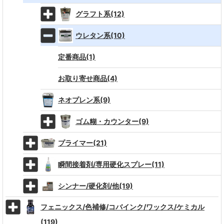
グラフト系(12)
ウレタン系(10)
定番商品(1)
お取り寄せ商品(4)
ネオプレン系(9)
ゴム糊・カウンター(9)
プライマー(21)
瞬間接着剤/専用硬化スプレー(11)
シンナー/硬化剤/他(19)
フェニックス/色補修/コバインク/ワックス/ケミカル
(119)