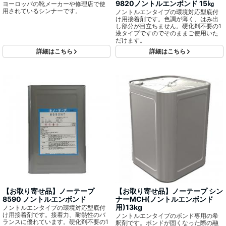
9820ノントルエンボンド 15㎏
ヨーロッパの靴メーカーや修理店で使
用されているシンナーです。
ノントルエンタイプの環境対応型底付
け用接着剤です。色調が薄く、はみ出
し部分が目立ちません。硬化剤不要の1
液タイプですのでそのままご使用いた
だけます。
詳細はこちら
詳細はこちら
【お取り寄せ品】ノーテープ
【お取り寄せ品】ノーテープ シン
8590 ノントルエンボンド
ナーMCH(ノントルエンボンド
用)13kg
ノントルエンタイプの環境対応型底付
け用接着剤です。接着力、耐熱性のバ
ノントルエンタイプのボンド専用の希
ランスに優れています。硬化剤不要の1
釈剤です。ボンドが固くなった際の融