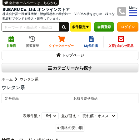
会社ホームページはこちらから
Menu
SUBARU Co.,Ltd. オンラインストア
株式会社昴ー靴修理機械・靴修理材料の総合卸ー VIBRAM社をはじめ、様々な
靴資材ブランドを輸入・販売しています。
条件指定▼
ログイン
会員登録
営業日
閲覧履歴
クイックオーダー
My発注書
入荷お知らせ商品
トップページ
カテゴリーから探す
ホーム
ウレタン系
ウレタン系
定番商品
お取り寄せ商品
表示件数：
並び替え：
価格の安い順