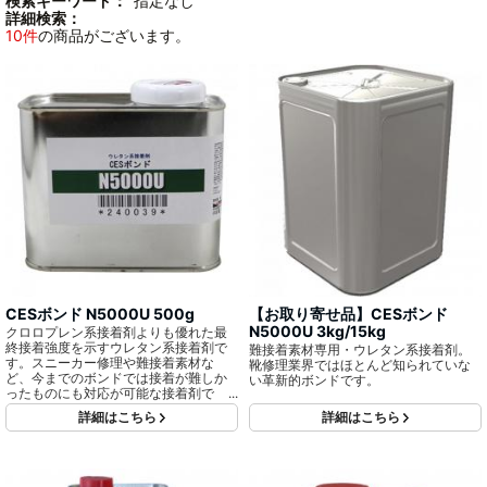
検索キーワード：
"指定なし"
詳細検索：
10件
の商品がございます。
CESボンド N5000U 500g
【お取り寄せ品】CESボンド
N5000U 3kg/15kg
クロロプレン系接着剤よりも優れた最
終接着強度を示すウレタン系接着剤で
難接着素材専用・ウレタン系接着剤。
す。スニーカー修理や難接着素材な
靴修理業界ではほとんど知られていな
ど、今までのボンドでは接着が難しか
い革新的ボンドです。
ったものにも対応が可能な接着剤で
す。
詳細はこちら
詳細はこちら