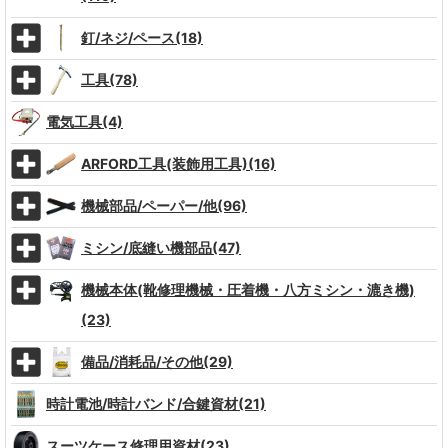
釘/ネジ/ペース(18)
工具(78)
電気工具(4)
ARFORD工具(装飾用工具)(16)
機械部品/ペーパー/他(96)
ミシン/底縫い機部品(47)
機械本体(靴修理機械・圧着機・八方ミシン・漉き機)
(23)
備品/消耗品/その他(29)
時計電池/時計バンド/合鍵資材(21)
スーツケース修理用資材(23)