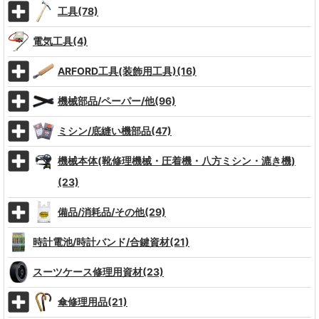
工具(78)
電気工具(4)
ARFORD工具(装飾用工具)(16)
機械部品/ペーパー/他(96)
ミシン/底縫い機部品(47)
機械本体(靴修理機械・圧着機・八方ミシン・漉き機)
(23)
備品/消耗品/その他(29)
時計電池/時計バンド/合鍵資材(21)
スーツケース修理用資材(23)
傘修理用品(21)