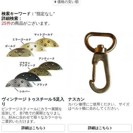
価格の安い順
検索キーワード：
"指定なし"
詳細検索：
25件
の商品がございます。
ヴィンテージ トゥスチール 5足入
ナスカン
り
カバン修理にご使用ください。 サイズ
はベルト幅に合わしてください。
ビンテージスティールにカラー展開を
追加して、全7色での展開となりまし
た。好みに合わせて様々なカラーから
ご選択いただけます。
詳細はこちら
詳細はこちら