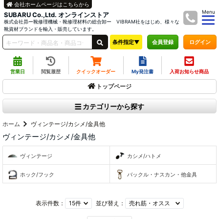
会社ホームページはこちらから
Menu
SUBARU Co.,Ltd. オンラインストア
株式会社昴ー靴修理機械・靴修理材料の総合卸ー VIBRAM社をはじめ、様々な
靴資材ブランドを輸入・販売しています。
条件指定▼
ログイン
会員登録
営業日
閲覧履歴
クイックオーダー
My発注書
入荷お知らせ商品
トップページ
カテゴリーから探す
ホーム
ヴィンテージ/カシメ/金具他
ヴィンテージ/カシメ/金具他
ヴィンテージ
カシメ/ハトメ
ホック/フック
バックル・ナスカン・他金具
表示件数：
並び替え：