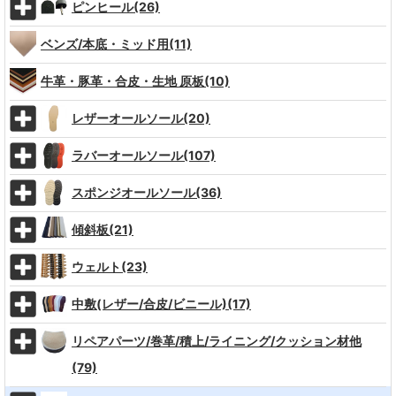
ピンヒール(26)
ベンズ/本底・ミッド用(11)
牛革・豚革・合皮・生地 原板(10)
レザーオールソール(20)
ラバーオールソール(107)
スポンジオールソール(36)
傾斜板(21)
ウェルト(23)
中敷(レザー/合皮/ビニール)(17)
リペアパーツ/巻革/積上/ライニング/クッション材他
(79)