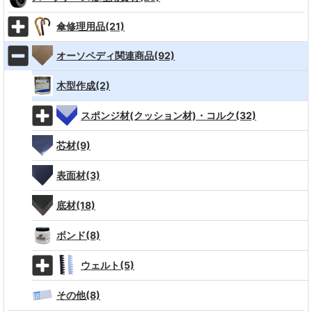
傘修理用品(21)
オーソペディ関連商品(92)
木型作成(2)
スポンジ材(クッション材)・コルク(32)
芯材(9)
表面材(3)
底材(18)
ボンド(8)
ウェルト(5)
その他(8)