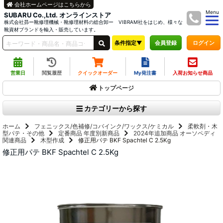
会社ホームページはこちらから
Menu
SUBARU Co.,Ltd. オンラインストア
株式会社昴ー靴修理機械・靴修理材料の総合卸ー VIBRAM社をはじめ、様々な
靴資材ブランドを輸入・販売しています。
条件指定▼
ログイン
会員登録
営業日
閲覧履歴
クイックオーダー
My発注書
入荷お知らせ商品
トップページ
カテゴリーから探す
ホーム
フェニックス/色補修/コバインク/ワックス/ケミカル
柔軟剤・木
型パテ・その他
定番商品
年度別新商品
2024年追加商品
オーソペディ
関連商品
木型作成
修正用パテ BKF Spachtel C 2.5Kg
修正用パテ BKF Spachtel C 2.5Kg