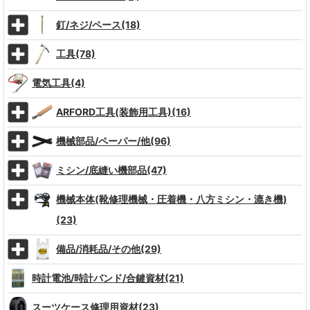
釘/ネジ/ペース(18)
工具(78)
電気工具(4)
ARFORD工具(装飾用工具)(16)
機械部品/ペーパー/他(96)
ミシン/底縫い機部品(47)
機械本体(靴修理機械・圧着機・八方ミシン・漉き機)
(23)
備品/消耗品/その他(29)
時計電池/時計バンド/合鍵資材(21)
スーツケース修理用資材(23)