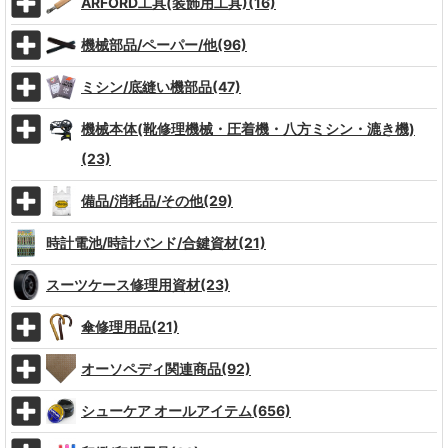
ARFORD工具(装飾用工具)(16)
機械部品/ペーパー/他(96)
ミシン/底縫い機部品(47)
機械本体(靴修理機械・圧着機・八方ミシン・漉き機)
(23)
備品/消耗品/その他(29)
時計電池/時計バンド/合鍵資材(21)
スーツケース修理用資材(23)
傘修理用品(21)
オーソペディ関連商品(92)
シューケア オールアイテム(656)