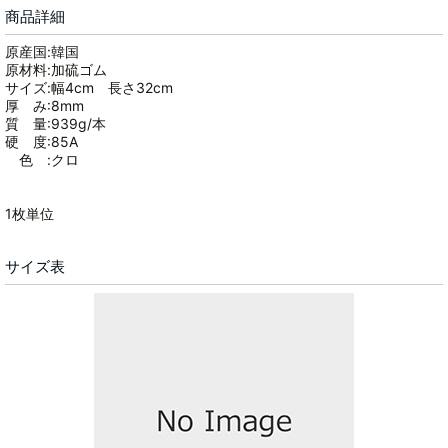
商品詳細
原産国:韓国
原材料:加硫ゴム
サイズ:幅4cm 長さ32cm
厚 み:8mm
質 量:939g/本
硬 度:85A
色 :クロ
1枚単位
サイズ表