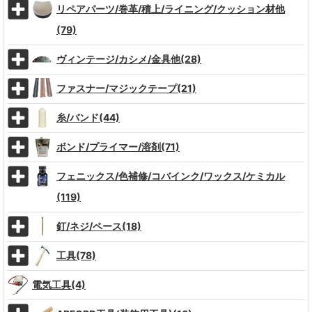
リペアパーツ/巻革/積上/ライニング/クッション材他
(79)
ヴィンテージ/カシメ/金具他(28)
ファスナー/マジックテープ(21)
糸/バンド(44)
ボンド/プライマー/溶剤(71)
フェニックス/色補修/コバインク/ワックス/ケミカル
(119)
釘/ネジ/ペース(18)
工具(78)
電気工具(4)