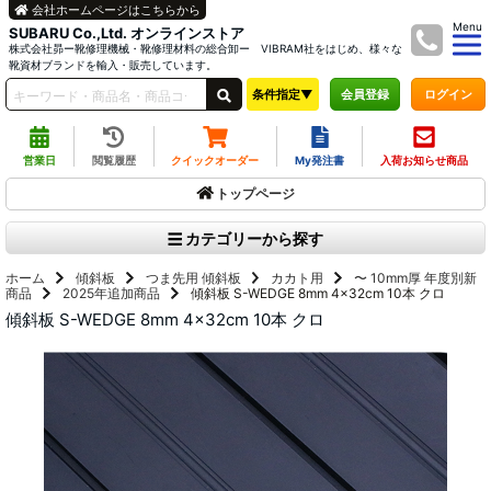
会社ホームページはこちらから
Menu
SUBARU Co.,Ltd. オンラインストア
株式会社昴ー靴修理機械・靴修理材料の総合卸ー VIBRAM社をはじめ、様々な
靴資材ブランドを輸入・販売しています。
条件指定▼
ログイン
会員登録
営業日
閲覧履歴
クイックオーダー
My発注書
入荷お知らせ商品
トップページ
カテゴリーから探す
ホーム
傾斜板
つま先用
傾斜板
カカト用
〜 10mm厚
年度別新
商品
2025年追加商品
傾斜板 S-WEDGE 8mm 4x32cm 10本 クロ
傾斜板 S-WEDGE 8mm 4x32cm 10本 クロ