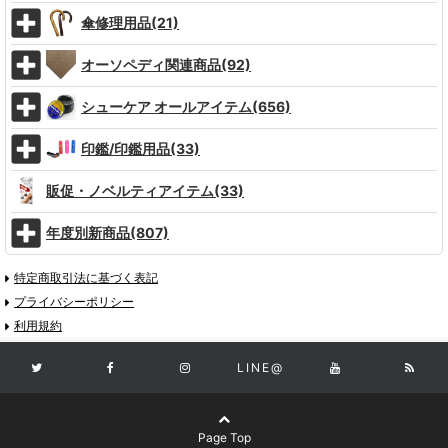
傘修理用品(21)
オーソペディ関連商品(92)
シューケア オールアイテム(656)
印鑑/印鑑用品(33)
販促・ノベルティアイテム(33)
年度別新商品(807)
特定商取引法に基づく表記
プライバシーポリシー
利用規約
LINE@
Page Top