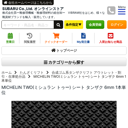
会社ホームページはこちらから
Menu
SUBARU Co.,Ltd. オンラインストア
株式会社昴ー靴修理機械・靴修理材料の総合卸ー VIBRAM社をはじめ、様々な
靴資材ブランドを輸入・販売しています。
条件指定▼
ログイン
会員登録
営業日
閲覧履歴
クイックオーダー
My発注書
入荷お知らせ商品
トップページ
カテゴリーから探す
ホーム
たんざくリフト
合成ゴム系タンザクリフト
アウトレット・割
引・在庫処分品
MICHELIN TWO(ミシュラン トゥー) シート タンザク 6mm 1
本単位
MICHELIN TWO(ミシュラン トゥー) シート タンザク 6mm 1本単
位