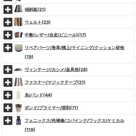
傾斜板(21)
ウェルト(23)
中敷(レザー/合皮/ビニール)(17)
リペアパーツ/巻革/積上/ライニング/クッション材他
(79)
ヴィンテージ/カシメ/金具他(28)
ファスナー/マジックテープ(21)
糸/バンド(44)
ボンド/プライマー/溶剤(71)
フェニックス/色補修/コバインク/ワックス/ケミカル
(119)