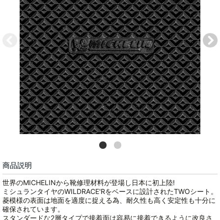
商品説明
世界のMICHELINから靴修理材料が登場し日本に初上陸!
ミシュランタイヤのWILDRACE'Rをベースに設計されたTWOシート。
菱模様の表面は地面を適度に捉える為、耐久性も高く安定性も十分に
確保されています。
スタンダードな2層タイプで接着面は容易に接着できるように改良さ