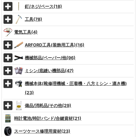
釘/ネジ/ペース(18)
工具(78)
電気工具(4)
ARFORD工具(装飾用工具)(16)
機械部品/ペーパー/他(96)
ミシン/底縫い機部品(47)
機械本体(靴修理機械・圧着機・八方ミシン・漉き機)
(23)
備品/消耗品/その他(29)
時計電池/時計バンド/合鍵資材(21)
スーツケース修理用資材(23)