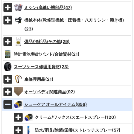
ミシン/底縫い機部品(47)
機械本体(靴修理機械・圧着機・八方ミシン・漉き機)
(23)
備品/消耗品/その他(29)
時計電池/時計バンド/合鍵資材(21)
スーツケース修理用資材(23)
傘修理用品(21)
オーソペディ関連商品(92)
シューケア オールアイテム(656)
クリーム/ワックス/スエードスプレー(120)
防水/消臭/除菌/栄養/ストレッチスプレー(57)