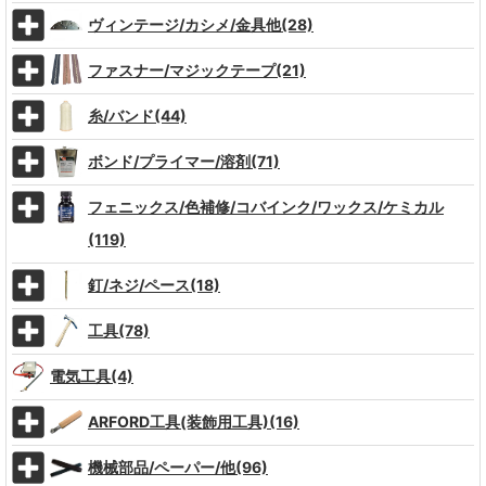
ヴィンテージ/カシメ/金具他(28)
ファスナー/マジックテープ(21)
糸/バンド(44)
ボンド/プライマー/溶剤(71)
フェニックス/色補修/コバインク/ワックス/ケミカル
(119)
釘/ネジ/ペース(18)
工具(78)
電気工具(4)
ARFORD工具(装飾用工具)(16)
機械部品/ペーパー/他(96)