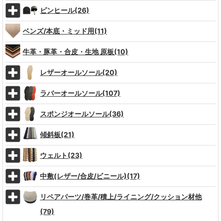
ピンヒール(26)
ベンズ/本底・ミッド用(11)
牛革・豚革・合皮・生地 原板(10)
レザーオールソール(20)
ラバーオールソール(107)
スポンジオールソール(36)
傾斜板(21)
ウェルト(23)
中敷(レザー/合皮/ビニール)(17)
リペアパーツ/巻革/積上/ライニング/クッション材他
(79)