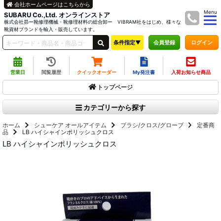
会社ホームページはこちらから
Menu
SUBARU Co.,Ltd. オンラインストア
株式会社昴ー靴修理機械・靴修理材料の総合卸ー VIBRAM社をはじめ、様々な
靴資材ブランドを輸入・販売しています。
条件指定▼
ログイン
会員登録
営業日
閲覧履歴
クイックオーダー
My発注書
入荷お知らせ商品
トップページ
カテゴリーから探す
ホーム
シューケア オールアイテム
ブラシ/クロス/グローブ
定番商
品
LB ハイシャインポリッシュクロス
LB ハイシャインポリッシュクロス