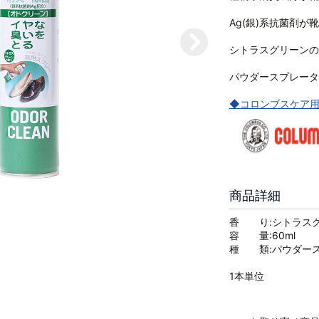
Ag(銀)系抗菌剤
シトラスグリーンの
パウダースプレータ
◆コロンブスケア用
商品詳細
香 り:シトラス
容 量:60ml
種 類:パウダー
1本単位