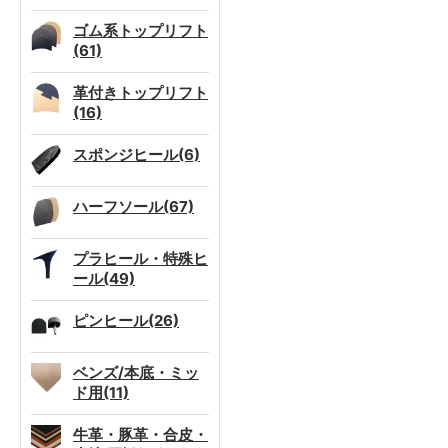
ゴム系トップリフト
(61)
革付きトップリフト
(16)
スポンジヒール(6)
ハーフソール(67)
プラヒール・特殊ヒ
ール(49)
ピンヒール(26)
ベンズ/本底・ミッ
ド用(11)
牛革・豚革・合皮・