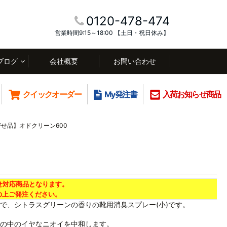
0120-478-474
営業時間9:15～18:00 【土日・祝日休み】
ブログ
会社概要
お問い合わせ
クイックオーダー
My発注書
入荷お知らせ商品
せ品】オドクリーン600
せ対応商品となります。
上ご発注ください。
配合で、シトラスグリーンの香りの靴用消臭スプレー(小)です。
の中のイヤなニオイを中和します。