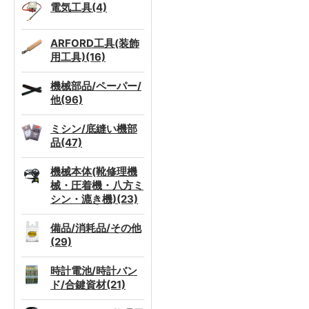
電気工具(4)
ARFORD工具(装飾
用工具)(16)
機械部品/ペーパー/
他(96)
ミシン/底縫い機部
品(47)
機械本体(靴修理機
械・圧着機・八方ミ
シン・漉き機)(23)
備品/消耗品/その他
(29)
時計電池/時計バン
ド/合鍵資材(21)