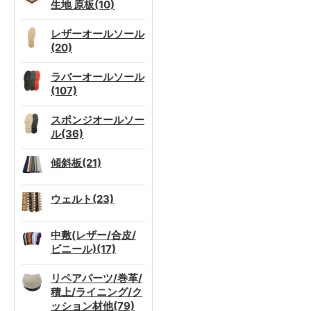
生地 原板(10)
レザーオールソール
(20)
ラバーオールソール
(107)
スポンジオールソー
ル(36)
傾斜板(21)
ウェルト(23)
中敷(レザー/合皮/
ビニール)(17)
リペアパーツ/巻革/
積上/ライニング/ク
ッション材他(79)