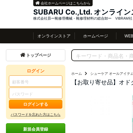
会社ホームページはこちらから
SUBARU Co.,Ltd. オンラ
株式会社昴ー靴修理機械・靴修理材料の総合卸ー VIBRAM
オンラインストア
ホームページ
WE
トップページ
ログイン
ホーム
シューケア オールアイテ
【お取り寄せ品】オドク
ログインする
パスワードを忘れた方はこちら
新規会員登録