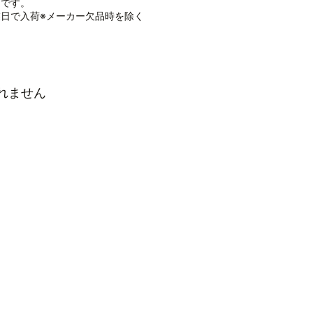
品です。
日で入荷※メーカー欠品時を除く
れません