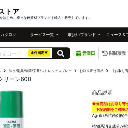
インストア
社をはじめ、様々な靴資材ブランドを輸入・販売しています。
Bカタログ
サービス一覧
取扱いブランド
ニュース＆
営業日
閲覧履歴
条件指定▼
ム
防水/消臭/除菌/栄養/ストレッチスプレー
お取り寄せ商品
【お取り寄
リーン600
商品説明
◆当商品はお取り寄
下記納期をご確認の
Ag(銀)系抗菌剤
植物系消臭成分が靴