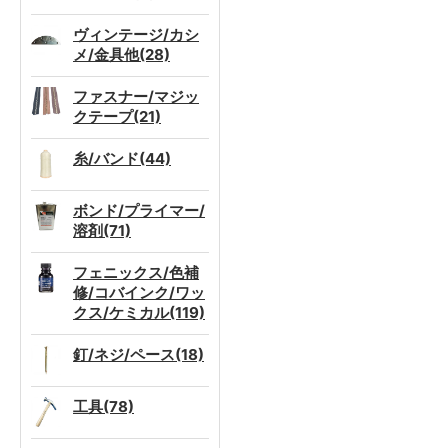
ヴィンテージ/カシ
メ/金具他(28)
ファスナー/マジッ
クテープ(21)
糸/バンド(44)
ボンド/プライマー/
溶剤(71)
フェニックス/色補
修/コバインク/ワッ
クス/ケミカル(119)
釘/ネジ/ペース(18)
工具(78)