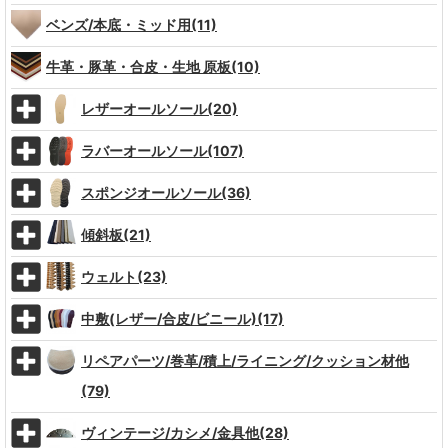
ベンズ/本底・ミッド用(11)
牛革・豚革・合皮・生地 原板(10)
レザーオールソール(20)
ラバーオールソール(107)
スポンジオールソール(36)
傾斜板(21)
ウェルト(23)
中敷(レザー/合皮/ビニール)(17)
リペアパーツ/巻革/積上/ライニング/クッション材他
(79)
ヴィンテージ/カシメ/金具他(28)