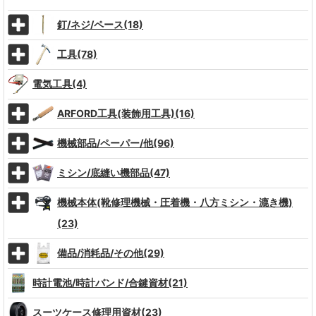
釘/ネジ/ペース(18)
工具(78)
電気工具(4)
ARFORD工具(装飾用工具)(16)
機械部品/ペーパー/他(96)
ミシン/底縫い機部品(47)
機械本体(靴修理機械・圧着機・八方ミシン・漉き機)
(23)
備品/消耗品/その他(29)
時計電池/時計バンド/合鍵資材(21)
スーツケース修理用資材(23)