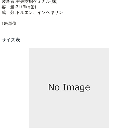
製造者:中央樹脂ケミカル(株)
容 量:3L(3kg缶)
成 分:トルエン、イソヘキサン
1缶単位
サイズ表