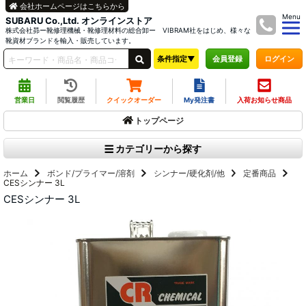
会社ホームページはこちらから
Menu
SUBARU Co.,Ltd. オンラインストア
株式会社昴ー靴修理機械・靴修理材料の総合卸ー VIBRAM社をはじめ、様々な
靴資材ブランドを輸入・販売しています。
条件指定▼
ログイン
会員登録
営業日
閲覧履歴
クイックオーダー
My発注書
入荷お知らせ商品
トップページ
カテゴリーから探す
ホーム
ボンド/プライマー/溶剤
シンナー/硬化剤/他
定番商品
CESシンナー 3L
CESシンナー 3L