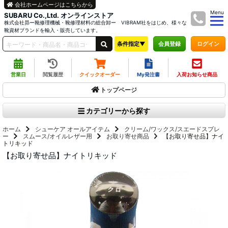
会社ホームページはこちらから
Menu
SUBARU Co.,Ltd. オンラインストア
株式会社昴ー靴修理機械・靴修理材料の総合卸ー VIBRAM社をはじめ、様々な
靴資材ブランドを輸入・販売しています。
条件指定▼
ログイン
会員登録
営業日
閲覧履歴
クイックオーダー
My発注書
入荷お知らせ商品
トップページ
カテゴリーから探す
ホーム
シューケア オールアイテム
クリーム/ワックス/スエードスプレ
ー
スムース/オイルレザー用
お取り寄せ商品
【お取り寄せ品】ナイ
トリキッド
【お取り寄せ品】ナイトリキッド