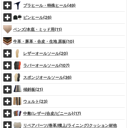
プラヒール・特殊ヒール(49)
ピンヒール(26)
ベンズ/本底・ミッド用(11)
牛革・豚革・合皮・生地 原板(10)
レザーオールソール(20)
ラバーオールソール(107)
スポンジオールソール(36)
傾斜板(21)
ウェルト(23)
中敷(レザー/合皮/ビニール)(17)
リペアパーツ/巻革/積上/ライニング/クッション材他