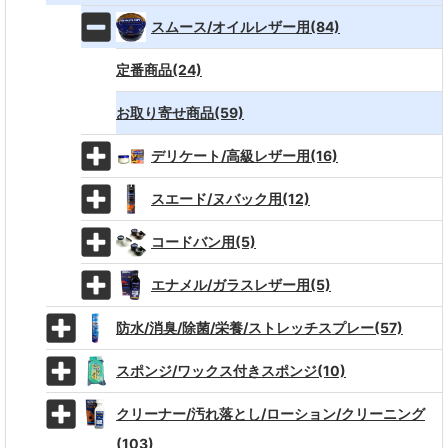
スムース/オイルレザー用(84)
定番商品(24)
お取り寄せ商品(59)
デリケート/高級レザー用(16)
スエード/ヌバック用(12)
コードバン用(5)
エナメル/ガラスレザー用(5)
防水/消臭/除菌/栄養/ストレッチスプレー(57)
スポンジ/ワックス付きスポンジ(10)
クリーナー/汚れ落とし/ローション/クリーニング
(103)