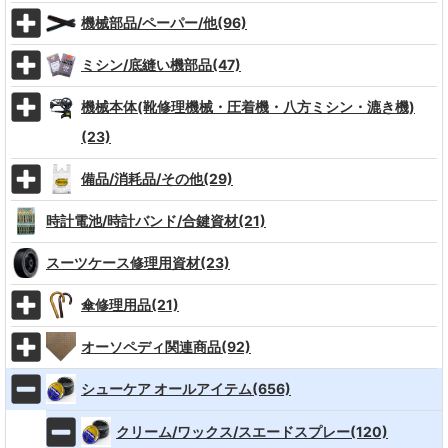
機械部品/ペーパー/他(96)
ミシン/底縫い機部品(47)
機械本体(靴修理機械・圧着機・八方ミシン・漉き機)
(23)
備品/消耗品/その他(29)
時計電池/時計バンド/合鍵資材(21)
スーツケース修理用資材(23)
傘修理用品(21)
オーソペディ関連商品(92)
シューケア オールアイテム(656)
クリーム/ワックス/スエードスプレー(120)