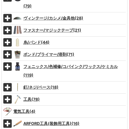
(79)
ヴィンテージ/カシメ/金具他(28)
ファスナー/マジックテープ(21)
糸/バンド(44)
ボンド/プライマー/溶剤(71)
フェニックス/色補修/コバインク/ワックス/ケミカル
(119)
釘/ネジ/ペース(18)
工具(78)
電気工具(4)
ARFORD工具(装飾用工具)(16)