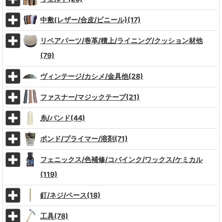
中敷(レザー/合皮/ビニール)(17)
リペアパーツ/巻革/積上/ライニング/クッション材他
(79)
ヴィンテージ/カシメ/金具他(28)
ファスナー/マジックテープ(21)
糸/バンド(44)
ボンド/プライマー/溶剤(71)
フェニックス/色補修/コバインク/ワックス/ケミカル
(119)
釘/ネジ/ペース(18)
工具(78)