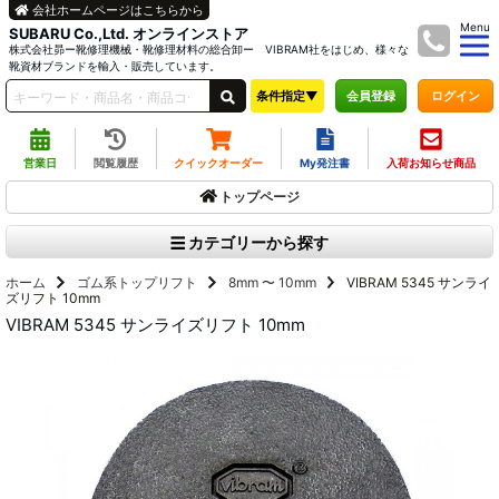
会社ホームページはこちらから
Menu
SUBARU Co.,Ltd. オンラインストア
株式会社昴ー靴修理機械・靴修理材料の総合卸ー VIBRAM社をはじめ、様々な
靴資材ブランドを輸入・販売しています。
条件指定▼
ログイン
会員登録
営業日
閲覧履歴
クイックオーダー
My発注書
入荷お知らせ商品
トップページ
カテゴリーから探す
ホーム
ゴム系トップリフト
8mm 〜 10mm
VIBRAM 5345 サンライ
ズリフト 10mm
VIBRAM 5345 サンライズリフト 10mm