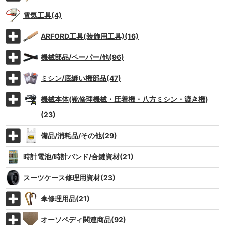
電気工具(4)
ARFORD工具(装飾用工具)(16)
機械部品/ペーパー/他(96)
ミシン/底縫い機部品(47)
機械本体(靴修理機械・圧着機・八方ミシン・漉き機)
(23)
備品/消耗品/その他(29)
時計電池/時計バンド/合鍵資材(21)
スーツケース修理用資材(23)
傘修理用品(21)
オーソペディ関連商品(92)