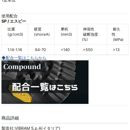
使用配合
SP / エスピー
比重
硬度
摩耗
伸張性
耐久
(gr/cm3)
(shoreA)
(mm3)
破断強度
性
(%)
(MPa)
1.14-1.16
64-70
<140
>550
>13
◆配合一覧はこちらから
商品詳細
製造社:VIBRAM S.p.A(イタリア)