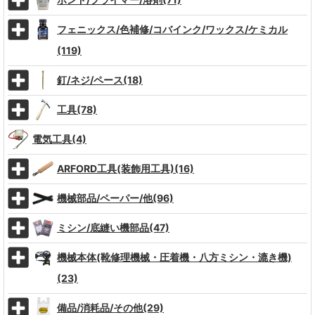
フェニックス/色補修/コバインク/ワックス/ケミカル
(119)
釘/ネジ/ペース(18)
工具(78)
電気工具(4)
ARFORD工具(装飾用工具)(16)
機械部品/ペーパー/他(96)
ミシン/底縫い機部品(47)
機械本体(靴修理機械・圧着機・八方ミシン・漉き機)
(23)
備品/消耗品/その他(29)