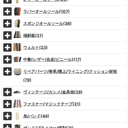
ラバーオールソール(107)
スポンジオールソール(36)
傾斜板(21)
ウェルト(23)
中敷(レザー/合皮/ビニール)(17)
リペアパーツ/巻革/積上/ライニング/クッション材他
(79)
ヴィンテージ/カシメ/金具他(28)
ファスナー/マジックテープ(21)
糸/バンド(44)
ボンド/プライマー/溶剤(71)