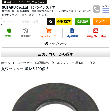
会社ホームページはこちらから
Menu
SUBARU Co.,Ltd. オンラインストア
株式会社昴ー靴修理機械・靴修理材料の総合卸ー VIBRAM社をはじめ、様々な
靴資材ブランドを輸入・販売しています。
条件指定▼
ログイン
会員登録
営業日
閲覧履歴
クイックオーダー
My発注書
入荷お知らせ商品
トップページ
カテゴリーから探す
ホーム
スーツケース修理用資材
丸ワッシャー 黒 M6 100個入
丸ワッシャー 黒 M6 100個入