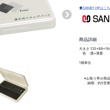
◆SANBY HPはこ
商品詳細
大きさ:125×88×1
色 :墨+薄墨
1個単位
※お取り寄せ商
納期：約5営業