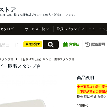
インストア
社をはじめ、様々な靴資材ブランドを輸入・販売しています。
Bカタログ
サービス一覧
取扱いブランド
ニュース＆
営業日
閲覧履歴
条件指定▼
スタンプ台
【お取り寄せ品】サンビー慶弔スタンプ台
ビー慶弔スタンプ台
商品説明
◆当商品はお取り寄
下記納期をご確認の
慶弔時に使える墨と
1個単位