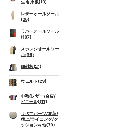
生地 原板(10)
レザーオールソール
(20)
ラバーオールソール
(107)
スポンジオールソー
ル(36)
傾斜板(21)
ウェルト(23)
中敷(レザー/合皮/
ビニール)(17)
リペアパーツ/巻革/
積上/ライニング/ク
ッション材他(79)