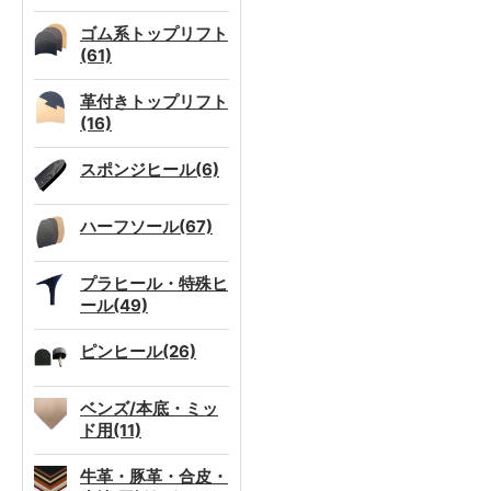
ゴム系トップリフト
(61)
革付きトップリフト
(16)
スポンジヒール(6)
ハーフソール(67)
プラヒール・特殊ヒ
ール(49)
ピンヒール(26)
ベンズ/本底・ミッ
ド用(11)
牛革・豚革・合皮・