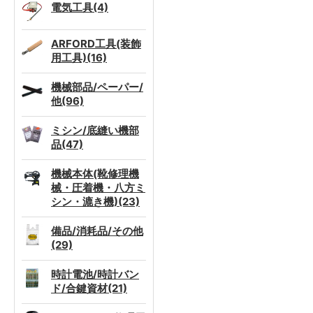
電気工具(4)
ARFORD工具(装飾
用工具)(16)
機械部品/ペーパー/
他(96)
ミシン/底縫い機部
品(47)
機械本体(靴修理機
械・圧着機・八方ミ
シン・漉き機)(23)
備品/消耗品/その他
(29)
時計電池/時計バン
ド/合鍵資材(21)