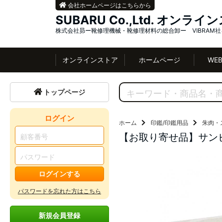
会社ホームページはこちらから
SUBARU Co.,Ltd. オンラ
株式会社昴ー靴修理機械・靴修理材料の総合卸ー VIBRAM
オンラインストア
ホームページ
WE
トップページ
ログイン
ホーム
印鑑/印鑑用品
朱肉・
【お取り寄せ品】サン
ログインする
パスワードを忘れた方はこちら
新規会員登録