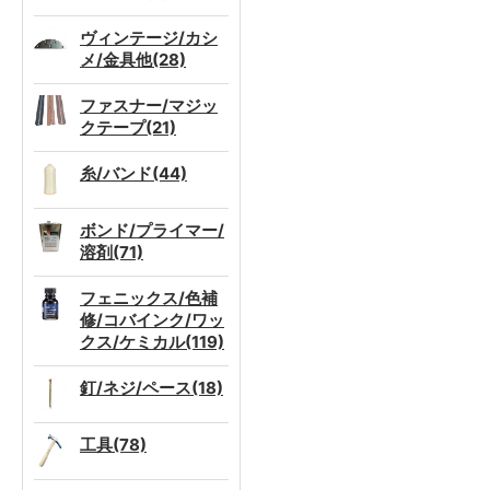
ヴィンテージ/カシ
メ/金具他(28)
ファスナー/マジッ
クテープ(21)
糸/バンド(44)
ボンド/プライマー/
溶剤(71)
フェニックス/色補
修/コバインク/ワッ
クス/ケミカル(119)
釘/ネジ/ペース(18)
工具(78)