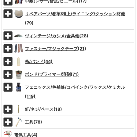
中敷(レザー/合皮/ビニール)(17)
リペアパーツ/巻革/積上/ライニング/クッション材他
(79)
ヴィンテージ/カシメ/金具他(28)
ファスナー/マジックテープ(21)
糸/バンド(44)
ボンド/プライマー/溶剤(71)
フェニックス/色補修/コバインク/ワックス/ケミカル
(119)
釘/ネジ/ペース(18)
工具(78)
電気工具(4)