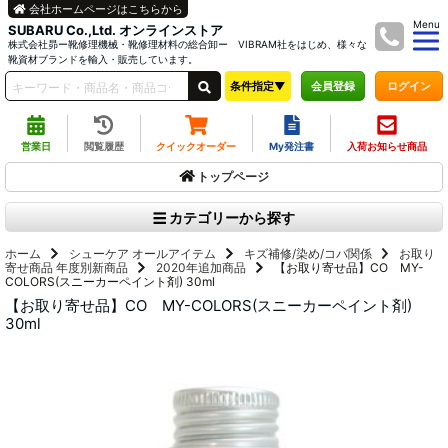
会社ホームページはこちらから
Menu
SUBARU Co.,Ltd. オンラインストア
株式会社昴ー靴修理機械・靴修理材料の総合卸ー VIBRAM社をはじめ、様々な
靴資材ブランドを輸入・販売しています。
条件指定▼
ログイン
会員登録
営業日
閲覧履歴
クイックオーダー
My発注書
入荷お知らせ商品
トップページ
カテゴリーから探す
ホーム
シューケア オールアイテム
キズ補修/染め/コバ関係
お取り
寄せ商品
年度別新商品
2020年追加商品
【お取り寄せ品】CO MY-
COLORS(スニーカーペイント剤) 30ml
【お取り寄せ品】CO MY-COLORS(スニーカーペイント剤)
30ml