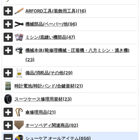
ARFORD工具(装飾用工具)(16)
機械部品/ペーパー/他(96)
ミシン/底縫い機部品(47)
機械本体(靴修理機械・圧着機・八方ミシン・漉き機)
(23)
備品/消耗品/その他(29)
時計電池/時計バンド/合鍵資材(21)
スーツケース修理用資材(23)
傘修理用品(21)
オーソペディ関連商品(92)
シューケア オールアイテム(656)